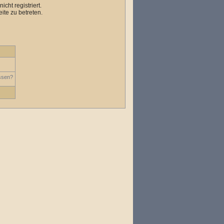
cht registriert.
ite zu betreten.
ssen?