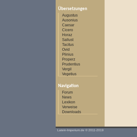
Übersetzungen
Augustus
Ausonius
Caesar
Cicero
Horaz
Sallust
Tacitus
Ovid
Plinius
Properz
Prudentius
Vergil
Vegetius
Navigation
Forum
News
Lexikon
Verweise
Downloads
Latein-Imperium.de
© 2011-2019