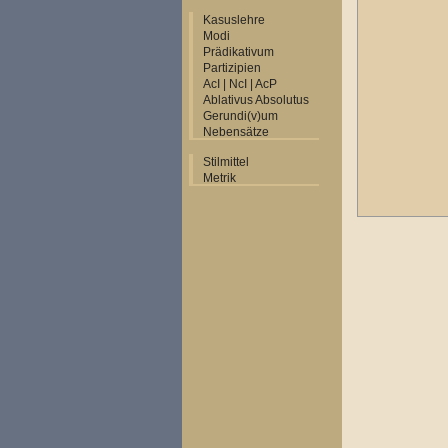
Kasuslehre
Modi
Prädikativum
Partizipien
AcI | NcI | AcP
Ablativus Absolutus
Gerundi(v)um
Nebensätze
Stilmittel
Metrik