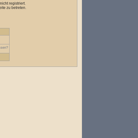
cht registriert.
ite zu betreten.
ssen?