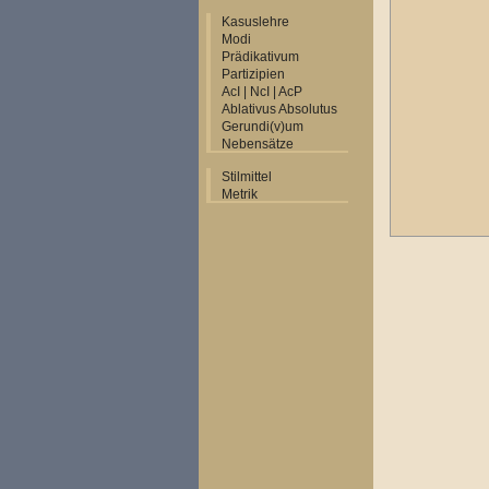
Kasuslehre
Modi
Prädikativum
Partizipien
AcI | NcI | AcP
Ablativus Absolutus
Gerundi(v)um
Nebensätze
Stilmittel
Metrik