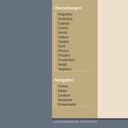
Übersetzungen
Augustus
Ausonius
Caesar
Cicero
Horaz
Sallust
Tacitus
Ovid
Plinius
Properz
Prudentius
Vergil
Vegetius
Navigation
Forum
News
Lexikon
Verweise
Downloads
Latein-Imperium.de
© 2011-2019