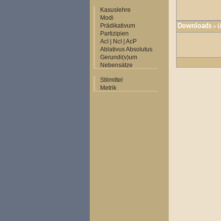
Kasuslehre
Modi
Prädikativum
Downloads
» Ü
Partizipien
AcI | NcI | AcP
Ablativus Absolutus
Gerundi(v)um
Nebensätze
Stilmittel
Metrik