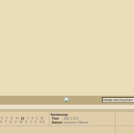
Sortierung:
E
F
G
H
(
I
)
J
K
L
M
Titel
ABC
/
ZXY
S
T
U
V
W
X
Y
Z
0-9
Datum
Neueste
/
Älteste