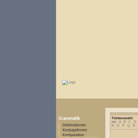
Titelauswahl:
Grammatik
alle
A
B
C
D
Deklinationen
N
O
P
Q
R
Konjugationen
Komparation