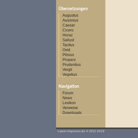
Übersetzungen
Augustus
Ausonius
Caesar
Cicero
Horaz
Sallust
Tacitus
Ovid
Plinius
Properz
Prudentius
Vergil
Vegetius
Navigation
Forum
News
Lexikon
Verweise
Downloads
Latein-Imperium.de
© 2011-2019