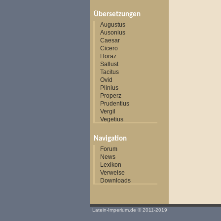
Übersetzungen
Augustus
Ausonius
Caesar
Cicero
Horaz
Sallust
Tacitus
Ovid
Plinius
Properz
Prudentius
Vergil
Vegetius
Navigation
Forum
News
Lexikon
Verweise
Downloads
Latein-Imperium.de
© 2011-2019