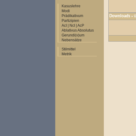
Kasuslehre
Modi
Prädikativum
Downloads
» Ü
Partizipien
AcI | NcI | AcP
Ablativus Absolutus
Gerundi(v)um
Nebensätze
Stilmittel
Metrik