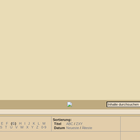
Sortierung:
E
F
(
G
)
H
I
J
K
L
M
Titel
ABC
/
ZXY
S
T
U
V
W
X
Y
Z
0-9
Datum
Neueste
/
Älteste