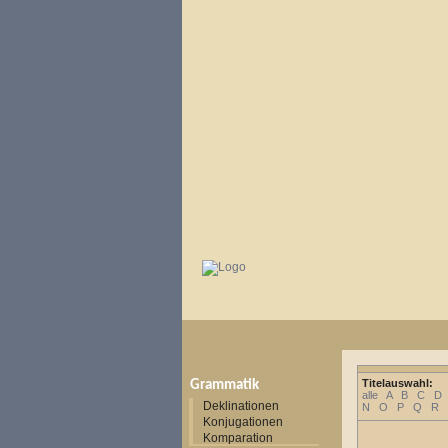
Titelauswahl:
Grammatik
alle
A
B
C
D
Deklinationen
N
O
P
Q
R
Konjugationen
Komparation