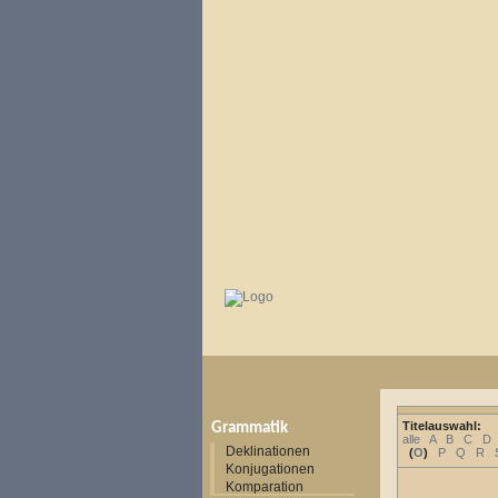
Titelauswahl:
Grammatik
alle
A
B
C
D
Deklinationen
(
O
)
P
Q
R
Konjugationen
Komparation