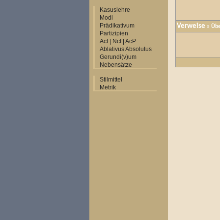
Kasuslehre
Modi
Prädikativum
Verweise
» Übe
Partizipien
AcI | NcI | AcP
Ablativus Absolutus
Gerundi(v)um
Nebensätze
Stilmittel
Metrik