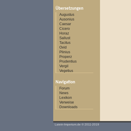
Übersetzungen
Augustus
Ausonius
Caesar
Cicero
Horaz
Sallust
Tacitus
Ovid
Plinius
Properz
Prudentius
Vergil
Vegetius
Navigation
Forum
News
Lexikon
Verweise
Downloads
Latein-Imperium.de
© 2011-2019