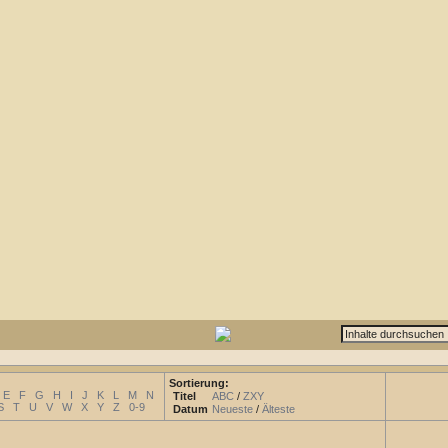
Sortierung:
E
F
G
H
I
J
K
L
M
N
Titel
ABC
/
ZXY
S
T
U
V
W
X
Y
Z
0-9
Datum
Neueste
/
Älteste