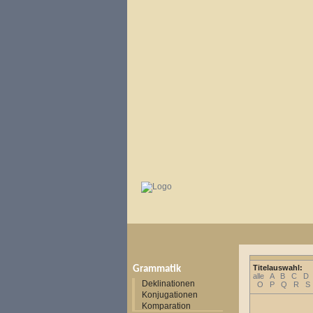
Titelauswahl:
Grammatik
alle
A
B
C
D
Deklinationen
O
P
Q
R
S
Konjugationen
Komparation