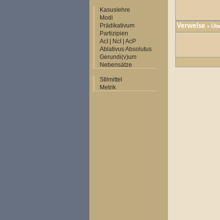
Kasuslehre
Modi
Prädikativum
Verweise
» Übe
Partizipien
AcI | NcI | AcP
Ablativus Absolutus
Gerundi(v)um
Nebensätze
Stilmittel
Metrik