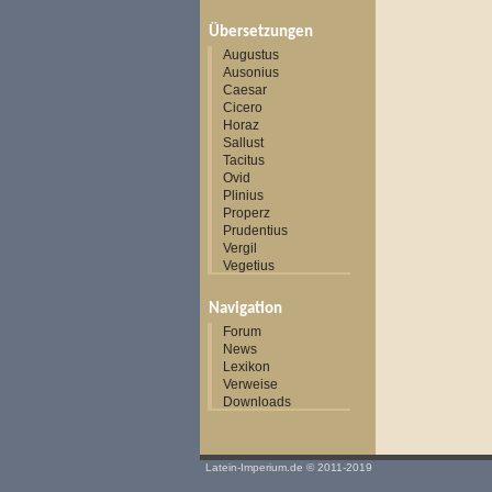
Übersetzungen
Augustus
Ausonius
Caesar
Cicero
Horaz
Sallust
Tacitus
Ovid
Plinius
Properz
Prudentius
Vergil
Vegetius
Navigation
Forum
News
Lexikon
Verweise
Downloads
Latein-Imperium.de
© 2011-2019