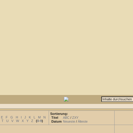
Sortierung:
E
F
G
H
I
J
K
L
M
N
Titel
ABC
/
ZXY
T
U
V
W
X
Y
Z
(
0-9
)
Datum
Neueste
/
Älteste