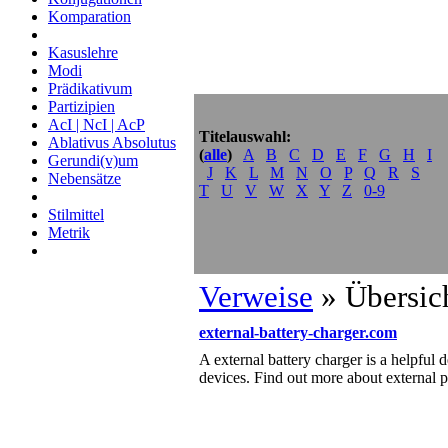
Komparation
Kasuslehre
Modi
Prädikativum
Partizipien
AcI | NcI | AcP
Titelauswahl:
Ablativus Absolutus
(
alle
)
A
B
C
D
E
F
G
H
I
Gerundi(v)um
J
K
L
M
N
O
P
Q
R
S
Nebensätze
T
U
V
W
X
Y
Z
0-9
Stilmittel
Metrik
Verweise
» Übersic
external-battery-charger.com
A external battery charger is a helpful 
devices. Find out more about external