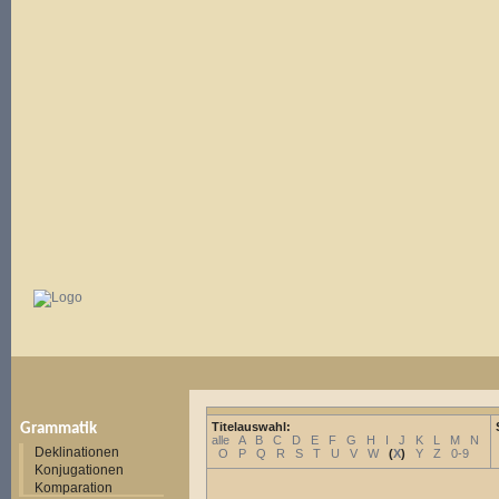
Titelauswahl:
Grammatik
alle
A
B
C
D
E
F
G
H
I
J
K
L
M
N
Deklinationen
O
P
Q
R
S
T
U
V
W
(
X
)
Y
Z
0-9
Konjugationen
Komparation