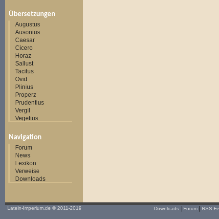
Übersetzungen
Augustus
Ausonius
Caesar
Cicero
Horaz
Sallust
Tacitus
Ovid
Plinius
Properz
Prudentius
Vergil
Vegetius
Navigation
Forum
News
Lexikon
Verweise
Downloads
|
|
Latein-Imperium.de
© 2011-2019
Downloads
Forum
RSS-F