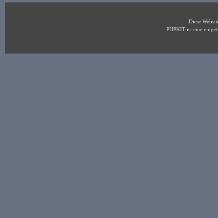
Diese Websi
PHPKIT ist eine eing