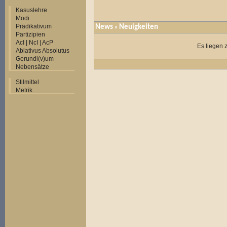
Kasuslehre
Modi
Prädikativum
News
Neuigkeiten
»
Partizipien
AcI | NcI | AcP
Es liegen 
Ablativus Absolutus
Gerundi(v)um
Nebensätze
Stilmittel
Metrik