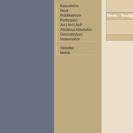
Kasuslehre
Modi
Prädikativum
News
Neuig
»
Partizipien
AcI | NcI | AcP
Ablativus Absolutus
Gerundi(v)um
Nebensätze
Stilmittel
Metrik