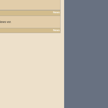
News
News vor.
News