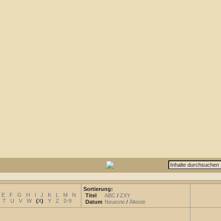
Sortierung:
E
F
G
H
I
J
K
L
M
N
Titel
ABC
/
ZXY
T
U
V
W
(
X
)
Y
Z
0-9
Datum
Neueste
/
Älteste