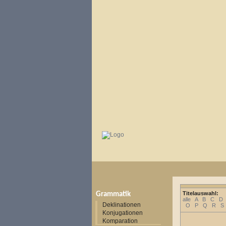
Titelauswahl:
Grammatik
alle
A
B
C
D
Deklinationen
O
P
Q
R
S
Konjugationen
Komparation