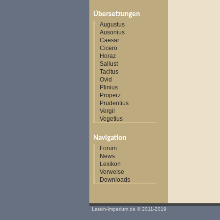
Übersetzungen
Augustus
Ausonius
Caesar
Cicero
Horaz
Sallust
Tacitus
Ovid
Plinius
Properz
Prudentius
Vergil
Vegetius
Navigation
Forum
News
Lexikon
Verweise
Downloads
Latein-Imperium.de
© 2011-2019