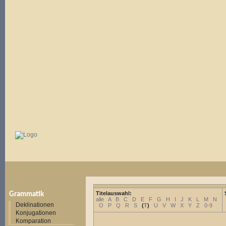
Titelauswahl:
Grammatik
alle
A
B
C
D
E
F
G
H
I
J
K
L
M
N
Deklinationen
O
P
Q
R
S
(
T
)
U
V
W
X
Y
Z
0-9
Konjugationen
Komparation