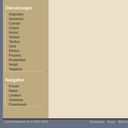
Übersetzungen
Augustus
Ausonius
Caesar
Cicero
Horaz
Sallust
Tacitus
Ovid
Plinius
Properz
Prudentius
Vergil
Vegetius
Navigation
Forum
News
Lexikon
Verweise
Downloads
|
|
Latein-Imperium.de
© 2011-2019
Downloads
Forum
RSS-F