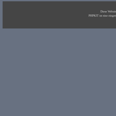
Diese Websi
PHPKIT ist eine eing