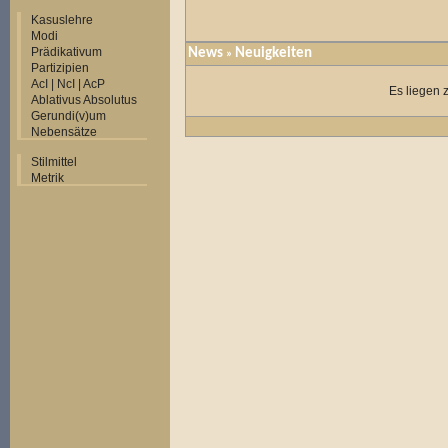
Kasuslehre
Modi
Prädikativum
News
Neuigkeiten
»
Partizipien
AcI | NcI | AcP
Es liegen 
Ablativus Absolutus
Gerundi(v)um
Nebensätze
Stilmittel
Metrik