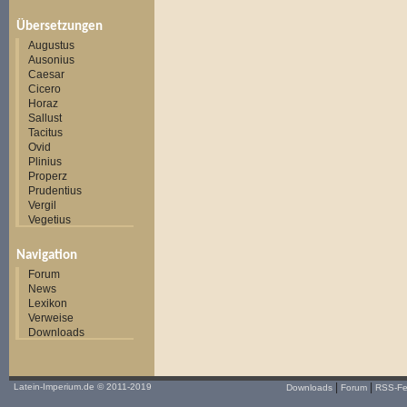
Übersetzungen
Augustus
Ausonius
Caesar
Cicero
Horaz
Sallust
Tacitus
Ovid
Plinius
Properz
Prudentius
Vergil
Vegetius
Navigation
Forum
News
Lexikon
Verweise
Downloads
|
|
Latein-Imperium.de
© 2011-2019
Downloads
Forum
RSS-F