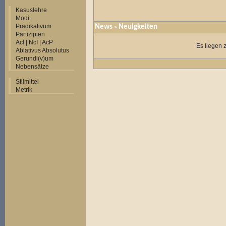
Kasuslehre
Modi
Prädikativum
News
Neuigkeiten
»
Partizipien
AcI | NcI | AcP
Es liegen 
Ablativus Absolutus
Gerundi(v)um
Nebensätze
Stilmittel
Metrik