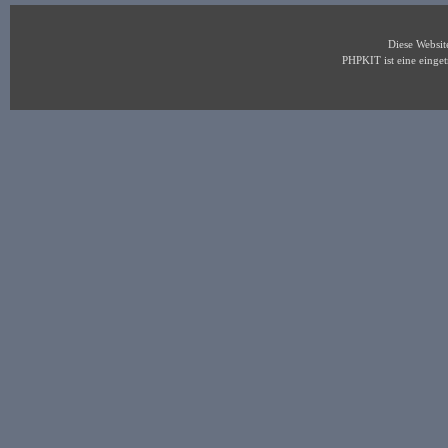
Diese Websi
PHPKIT ist eine eing