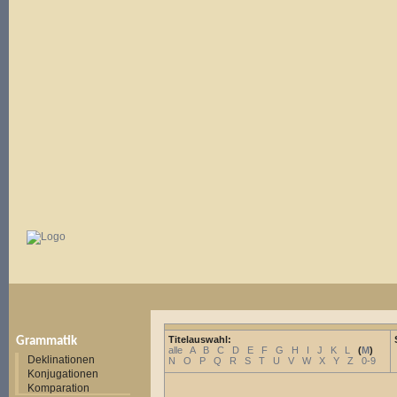
Titelauswahl:
Grammatik
alle
A
B
C
D
E
F
G
H
I
J
K
L
(
M
)
Deklinationen
N
O
P
Q
R
S
T
U
V
W
X
Y
Z
0-9
Konjugationen
Komparation