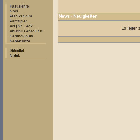
Kasuslehre
Modi
Prädikativum
News
Neuigkeiten
»
Partizipien
AcI | NcI | AcP
Es liegen 
Ablativus Absolutus
Gerundi(v)um
Nebensätze
Stilmittel
Metrik