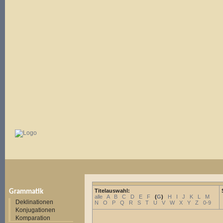
Titelauswahl:
Grammatik
alle
A
B
C
D
E
F
(
G
)
H
I
J
K
L
M
Deklinationen
N
O
P
Q
R
S
T
U
V
W
X
Y
Z
0-9
Konjugationen
Komparation