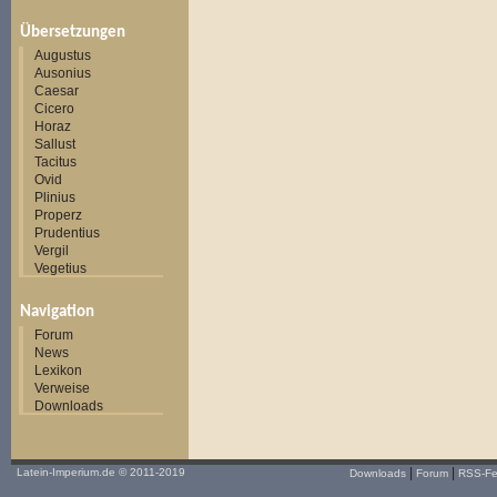
Übersetzungen
Augustus
Ausonius
Caesar
Cicero
Horaz
Sallust
Tacitus
Ovid
Plinius
Properz
Prudentius
Vergil
Vegetius
Navigation
Forum
News
Lexikon
Verweise
Downloads
|
|
Latein-Imperium.de
© 2011-2019
Downloads
Forum
RSS-F