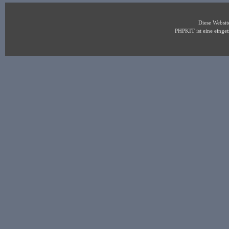
Diese Websi
PHPKIT ist eine eing