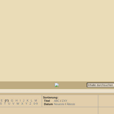
Sortierung:
E
(
F
)
G
H
I
J
K
L
M
Titel
ABC
/
ZXY
S
T
U
V
W
X
Y
Z
0-9
Datum
Neueste
/
Älteste