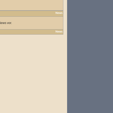
News
News vor.
News