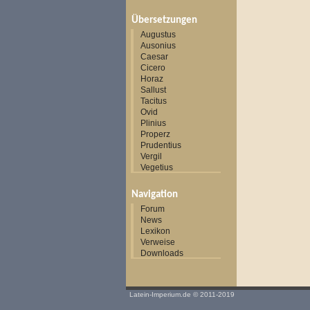
Übersetzungen
Augustus
Ausonius
Caesar
Cicero
Horaz
Sallust
Tacitus
Ovid
Plinius
Properz
Prudentius
Vergil
Vegetius
Navigation
Forum
News
Lexikon
Verweise
Downloads
Latein-Imperium.de
© 2011-2019