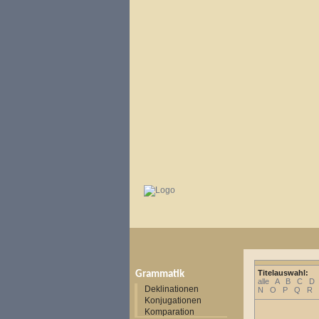
Titelauswahl:
Grammatik
alle
A
B
C
D
Deklinationen
N
O
P
Q
R
Konjugationen
Komparation