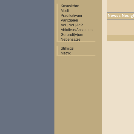
Kasuslehre
Modi
Prädikativum
News
Neuig
»
Partizipien
AcI | NcI | AcP
Ablativus Absolutus
Gerundi(v)um
Nebensätze
Stilmittel
Metrik