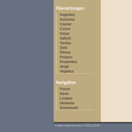
Übersetzungen
Augustus
Ausonius
Caesar
Cicero
Horaz
Sallust
Tacitus
Ovid
Plinius
Properz
Prudentius
Vergil
Vegetius
Navigation
Forum
News
Lexikon
Verweise
Downloads
Latein-Imperium.de
© 2011-2019