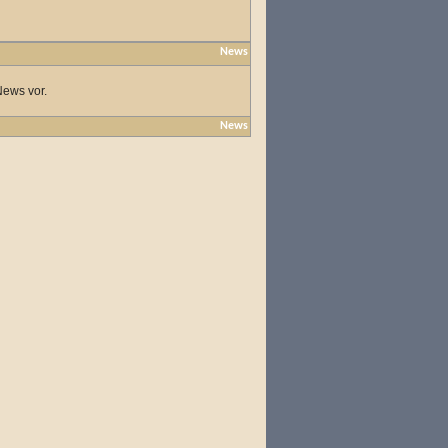
News
News vor.
News