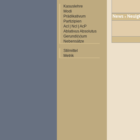
Kasuslehre
Modi
Prädikativum
News
Neuig
»
Partizipien
AcI | NcI | AcP
Ablativus Absolutus
Gerundi(v)um
Nebensätze
Stilmittel
Metrik