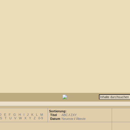
Sortierung:
D
E
F
G
H
I
J
K
L
M
Titel
ABC
/
ZXY
S
T
U
V
W
X
Y
Z
0-9
Datum
Neueste
/
Älteste