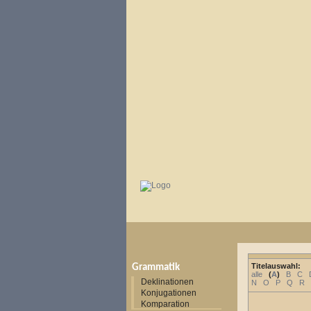
Titelauswahl:
Grammatik
alle
(
A
)
B
C
Deklinationen
N
O
P
Q
R
Konjugationen
Komparation