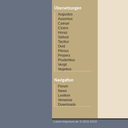
Übersetzungen
Augustus
Ausonius
Caesar
Cicero
Horaz
Sallust
Tacitus
Ovid
Plinius
Properz
Prudentius
Vergil
Vegetius
Navigation
Forum
News
Lexikon
Verweise
Downloads
Latein-Imperium.de
© 2011-2019