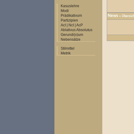
Kasuslehre
Modi
Prädikativum
News
» Übersic
Partizipien
AcI | NcI | AcP
Ablativus Absolutus
Gerundi(v)um
Nebensätze
Stilmittel
Metrik