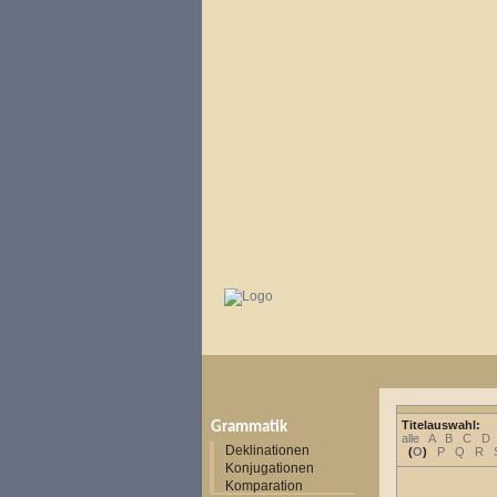
Titelauswahl:
Grammatik
alle
A
B
C
D
Deklinationen
(
O
)
P
Q
R
Konjugationen
Komparation