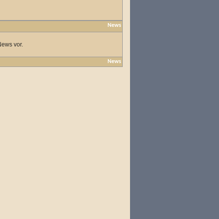
News
News vor.
News