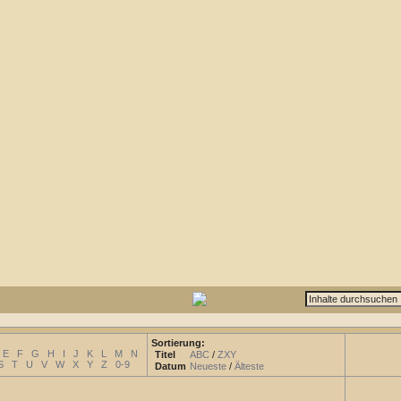
Sortierung:
E
F
G
H
I
J
K
L
M
N
Titel
ABC
/
ZXY
S
T
U
V
W
X
Y
Z
0-9
Datum
Neueste
/
Älteste