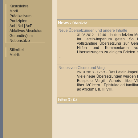
Kasuslehre
Modi
Prädikativum
Partizipien
News
» Übersicht
AcI | NcI | AcP
Neue Übersetzungen und andere Inhalte
Ablativus Absolutus
-
In den letzten M
31.03.2012 - 12:46
Gerundi(v)um
im Latein-Imperium getan. So li
Nebensätze
vollständige Übersetzung zur Ger
Hilfen und Kommentaren v
Stilmittel
Übersetzungen zu einigen Briefen d
Metrik
...
Neues von Cicero und Vergil
-
Das Latein-Imper
26.01.2013 - 12:53
Viele neue Übersetzungen wurden hi
Beispiele: Vergil - Aeneis - liber VI
liber IVCicero - Epistulae ad familia
ad Atticum I, II, III, VIII...
Seiten
(1):
(1)