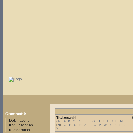
Grammatik
Titelauswahl:
Deklinationen
alle
A
B
C
D
E
F
G
H
I
J
K
L
M
(
N
)
O
P
Q
R
S
T
U
V
W
X
Y
Z
0-
Konjugationen
9
Komparation