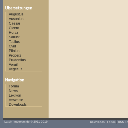
Übersetzungen
Augustus
Ausonius
Caesar
Cicero
Horaz
Sallust
Tacitus
Ovid
Plinius
Properz
Prudentius
Vergil
Vegetius
Navigation
Forum
News
Lexikon
Verweise
Downloads
|
|
Latein-Imperium.de
© 2011-2019
Downloads
Forum
RSS-F