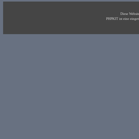
Diese Websi
PHPKIT ist eine eing