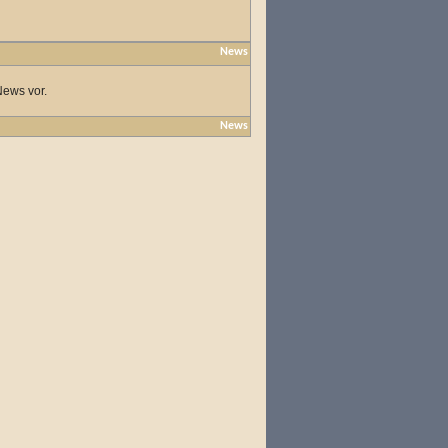
News
News vor.
News