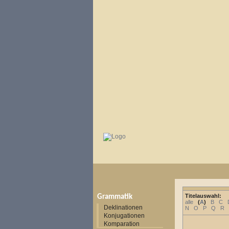
Titelauswahl:
Grammatik
alle
(
A
)
B
C
Deklinationen
N
O
P
Q
R
Konjugationen
Komparation