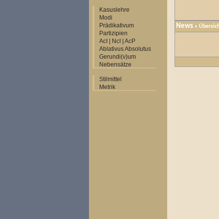
Kasuslehre
Modi
Prädikativum
News
» Übersic
Partizipien
AcI | NcI | AcP
Ablativus Absolutus
Gerundi(v)um
Nebensätze
Stilmittel
Metrik