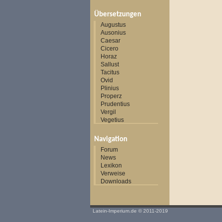
Übersetzungen
Augustus
Ausonius
Caesar
Cicero
Horaz
Sallust
Tacitus
Ovid
Plinius
Properz
Prudentius
Vergil
Vegetius
Navigation
Forum
News
Lexikon
Verweise
Downloads
Latein-Imperium.de
© 2011-2019