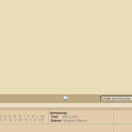
Sortierung:
D
E
F
G
H
I
J
K
L
M
Titel
ABC
/
ZXY
S
T
U
V
W
X
Y
Z
0-9
Datum
Neueste
/
Älteste