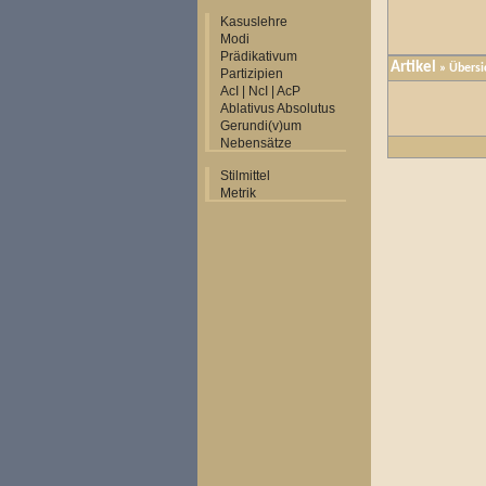
Kasuslehre
Modi
Prädikativum
Artikel
»
Übersi
Partizipien
AcI | NcI | AcP
Ablativus Absolutus
Gerundi(v)um
Nebensätze
Stilmittel
Metrik