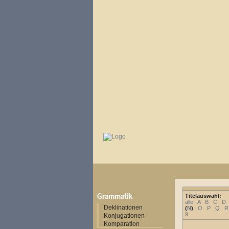
Titelauswahl:
Grammatik
alle
A
B
C
D
Deklinationen
(
N
)
O
P
Q
R
9
Konjugationen
Komparation