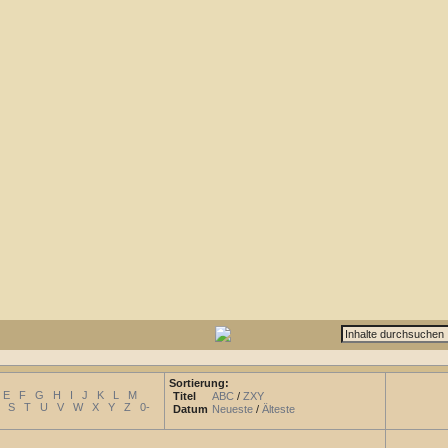
Sortierung:
E
F
G
H
I
J
K
L
M
Titel
ABC
/
ZXY
S
T
U
V
W
X
Y
Z
0-
Datum
Neueste
/
Älteste