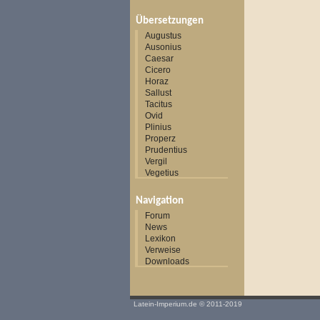
Übersetzungen
Augustus
Ausonius
Caesar
Cicero
Horaz
Sallust
Tacitus
Ovid
Plinius
Properz
Prudentius
Vergil
Vegetius
Navigation
Forum
News
Lexikon
Verweise
Downloads
Latein-Imperium.de
© 2011-2019