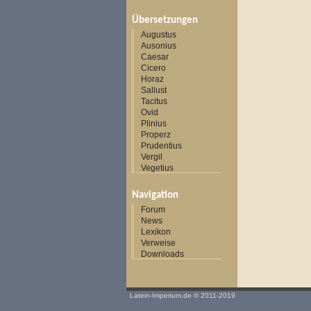
Übersetzungen
Augustus
Ausonius
Caesar
Cicero
Horaz
Sallust
Tacitus
Ovid
Plinius
Properz
Prudentius
Vergil
Vegetius
Navigation
Forum
News
Lexikon
Verweise
Downloads
Latein-Imperium.de
© 2011-2019