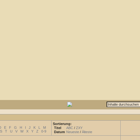
Sortierung:
D
E
F
G
H
I
J
K
L
M
Titel
ABC
/
ZXY
S
T
U
V
W
X
Y
Z
0-9
Datum
Neueste
/
Älteste