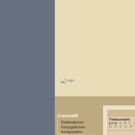
Grammatik
Titelauswahl:
Deklinationen
(
alle
)
A
B
C
N
O
P
Q
R
Konjugationen
Komparation