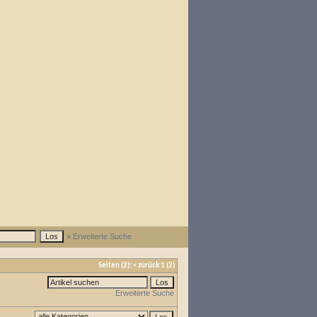
» Erweiterte Suche
Seiten
(2):
<
zurück
1
(2)
Erweiterte Suche