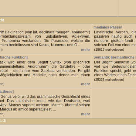
cht
mediales Passiv
ff Deklination (von lat. declinare "beugen, abändern")
Lateinische Verben, d
mbildungssystem von Substantiven, Adjektiven,
passiven häufig auch e
 Pronomina verstanden. Die Parameter, welche die
(fundere : gießen; fundi :
rmen beeinflussen sind Kasus, Numerus und G...
solchen Fall von einer me
n)
mehr
(18618 mal gelesen)
tische Funktion]
Semantik [semantische 
tik wird unter dem Begriff Syntax (von griechisch
Der Begriff Semantik (vo
ammenstellung, Anordnung") die Satzlehre - oder
viel wie Bedeutungsl
rückt - die Lehre vom Satzbau verstanden. Es gibt
Funktion spricht, geht
Möglichkeiten und Modelle, nach denen man einen
eines Wortes, eines Zeich
(25333 mal gelesen)
en)
mehr
iathese]
f Genus verbi wird das grammatische Geschlecht eines
net. Das Lateinische kennt, wie das Deutsche, zwei
Aktiv: Marcus superat amicum. Marcus übertraf seinen
Marcus ab amico superatus est. ...
en)
mehr
1
(2)