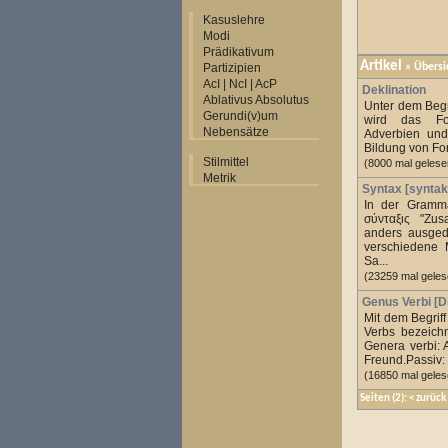
Kasuslehre
Modi
Prädikativum
Artikel
Partizipien
»
Übersi
AcI | NcI | AcP
Deklination
Ablativus Absolutus
Unter dem Begri
Gerundi(v)um
wird das For
Nebensätze
Adverbien und
Bildung von Fo
Stilmittel
(8000 mal gelese
Metrik
Syntax [syntak
In der Gramma
σύνταξις "Zus
anders ausged
verschiedene 
Sa...
(23259 mal geles
Genus Verbi [D
Mit dem Begrif
Verbs bezeich
Genera verbi: 
Freund.Passiv: 
(16850 mal geles
Seiten
(2):
<
zurück