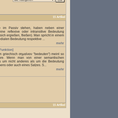
15 Artikel
ie im Passiv stehen, haben neben einer
ine reflexive oder intransitive Bedeutung
 sich ergießen, fließen). Man spricht in einem
dialen Bedeutung respektive ...
mehr
Funktion]
n griechisch σημαίνειν "bedeuten") meint so
ehre. Wenn man von einer semantischen
 es um nicht anderes als um die Bedeutung
ens oder auch eines Satzes. S...
mehr
15 Artikel