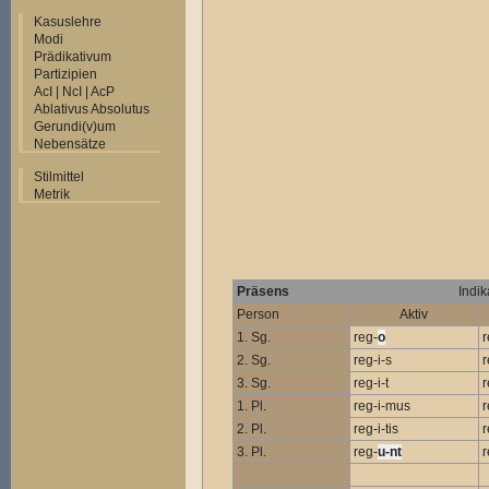
Kasuslehre
Modi
Prädikativum
Partizipien
AcI | NcI | AcP
Ablativus Absolutus
Gerundi(v)um
Nebensätze
Stilmittel
Metrik
Präsens
Indik
Person
Aktiv
1. Sg.
reg-
o
r
2. Sg.
reg-i-s
r
3. Sg.
reg-i-t
r
1. Pl.
reg-i-mus
r
2. Pl.
reg-i-tis
r
3. Pl.
reg-
u-nt
r