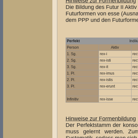
Hinweise zur Formenbildung
Die Bildung des Futur II Akti
Futurformen von esse (Ausna
dem PPP und den Futurformen
Perfekt
Indik
Person
Aktiv
1. Sg.
rex-i
rec
2. Sg.
rex-isti
rec
3. Sg.
rex-it
rec
1. Pl.
rex-imus
rec
2. Pl.
rex-istis
rec
3. Pl.
rex-erunt
rec
Infinitiv
rex-isse
rec
Hinweise zur Formenbildung
Der Perfektstamm der konson
muss gelernt werden. Zum 