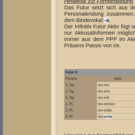
Hinweise zur Formenbildung
Das Futur setzt sich aus
Personalendung zusammen. 
dem Bindevokal
-a
.
Der Infinitiv Futur Aktiv fü
nur Akkusativformen möglich 
immer aus dem PPP im Akkus
Präsens Passiv von ire.
Futur II
Person
Aktiv
1. Sg.
rex-ero
2. Sg.
rex-eris
3. Sg.
rex-erit
1. Pl.
rex-erimus
2. Pl.
rex-eritis
3. Pl.
rex-
erint