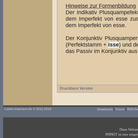
Hinweise zur Formenbildung
Der Indikativ Plusquampefek
dem Imperfekt von esse zu
dem Imperfekt von esse.
Der Konjunktiv Plusquamperfe
(Perfektstamm +
isse
) und d
das Passiv im Konjunktiv au
Druckbare Version
|
|
Latein-Imperium.de
© 2011-2019
Downloads
Forum
RSS-F
Diese Websi
PHPKIT ist eine eing