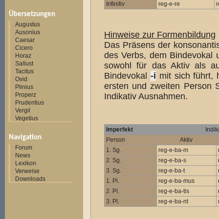
Infinitiv
reg-e-re
r
Übersetzungen
Augustus
Ausonius
Hinweise zur Formenbildung
Caesar
Das Präsens der konsonanti
Cicero
des Verbs, dem Bindevokal 
Horaz
Sallust
sowohl für das Aktiv als a
Tacitus
Bindevokal
-i
mit sich führt,
Ovid
ersten und zweiten Person Si
Plinius
Properz
Indikativ Ausnahmen.
Prudentius
Vergil
Vegetius
Imperfekt
Indik
Navigation
Person
Aktiv
Forum
1. Sg.
reg-e-ba-m
News
2. Sg.
reg-e-ba-s
Lexikon
3. Sg.
reg-e-ba-t
Verweise
Downloads
1. Pl.
reg-e-ba-mus
2. Pl.
reg-e-ba-tis
3. Pl.
reg-e-ba-nt