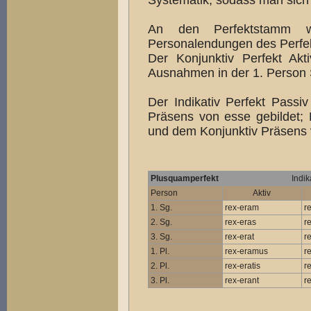
Systematik, sodass man sich
An den Perfektstamm we
Personalendungen des Perfe
Der Konjunktiv Perfekt Akt
Ausnahmen in der 1. Person S
Der Indikativ Perfekt Passi
Präsens von esse gebildet;
und dem Konjunktiv Präsens 
Plusquamperfekt
Indik
Person
Aktiv
1. Sg.
rex-eram
r
2. Sg.
rex-eras
r
3. Sg.
rex-erat
r
1. Pl.
rex-eramus
r
2. Pl.
rex-eratis
re
3. Pl.
rex-erant
re