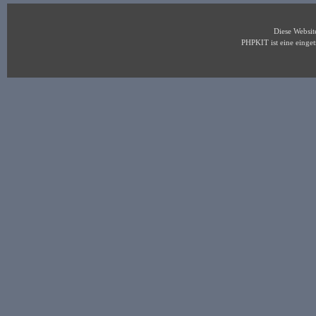
Diese Websi
PHPKIT ist eine eing