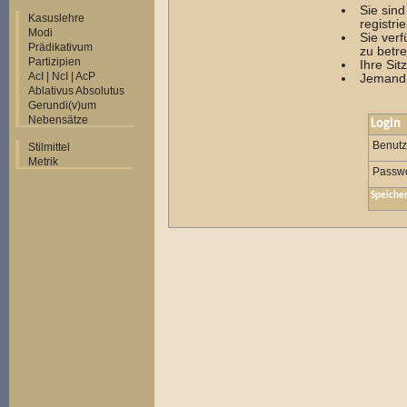
Sie sin
Kasuslehre
registrie
Modi
Sie ver
Prädikativum
zu betre
Partizipien
Ihre Sit
AcI | NcI | AcP
Jemand 
Ablativus Absolutus
Gerundi(v)um
Nebensätze
Login
Benut
Stilmittel
Metrik
Passwo
Speiche