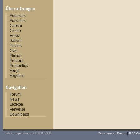
Übersetzungen
Augustus
Ausonius
Caesar
Cicero
Horaz
Sallust
Tacitus
Ovid
Plinius
Properz
Prudentius
Vergil
Vegetius
Navigation
Forum
News
Lexikon
Verweise
Downloads
|
|
Latein-Imperium.de
© 2011-2019
Downloads
Forum
RSS-F