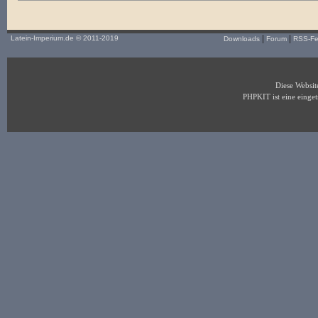
|
|
Latein-Imperium.de
© 2011-2019
Downloads
Forum
RSS-F
Diese Websi
PHPKIT ist eine eing