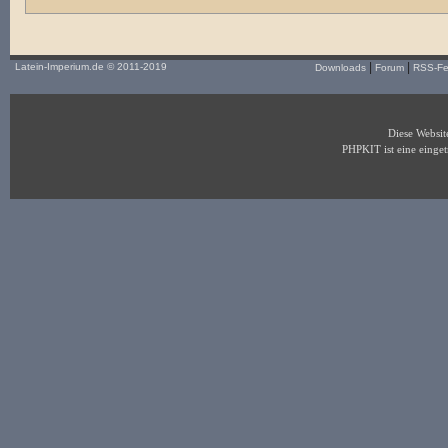
|
|
Latein-Imperium.de
© 2011-2019
Downloads
Forum
RSS-F
Diese Websi
PHPKIT ist eine eing