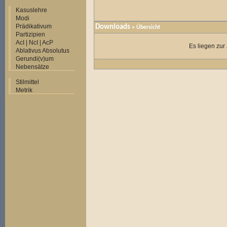
Kasuslehre
Modi
Prädikativum
Downloads
» Übersicht
Partizipien
AcI | NcI | AcP
Es liegen zur
Ablativus Absolutus
Gerundi(v)um
Nebensätze
Stilmittel
Metrik