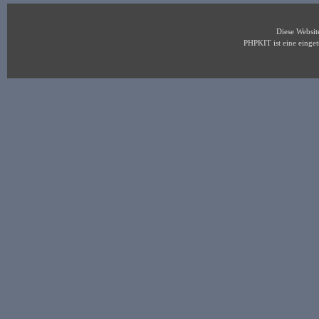
Diese Websi
PHPKIT ist eine eing