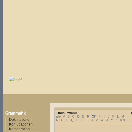
Titelauswahl:
Grammatik
alle
A
B
C
D
E
F
(
G
)
H
I
J
K
L
M
Deklinationen
N
O
P
Q
R
S
T
U
V
W
X
Y
Z
0-9
Konjugationen
Komparation