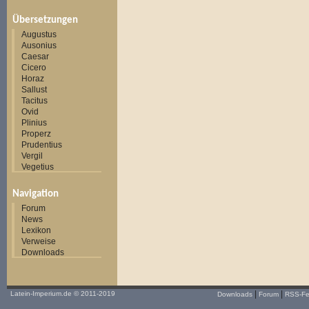
Übersetzungen
Augustus
Ausonius
Caesar
Cicero
Horaz
Sallust
Tacitus
Ovid
Plinius
Properz
Prudentius
Vergil
Vegetius
Navigation
Forum
News
Lexikon
Verweise
Downloads
|
|
Latein-Imperium.de
© 2011-2019
Downloads
Forum
RSS-F