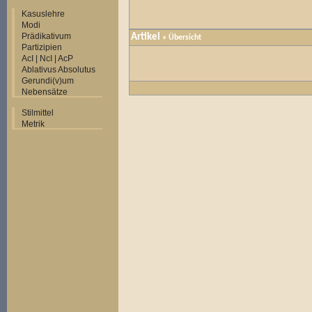
Kasuslehre
Modi
Prädikativum
Artikel
»
Übersicht
Partizipien
AcI | NcI | AcP
Ablativus Absolutus
Gerundi(v)um
Nebensätze
Stilmittel
Metrik