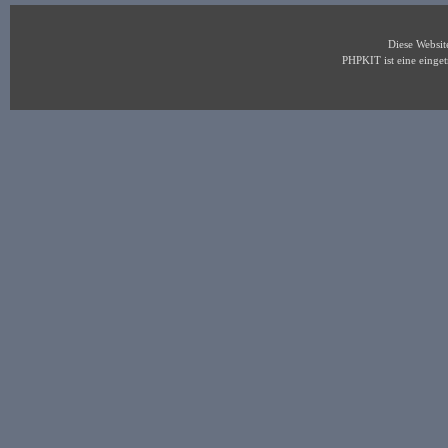
Diese Websi
PHPKIT ist eine eing