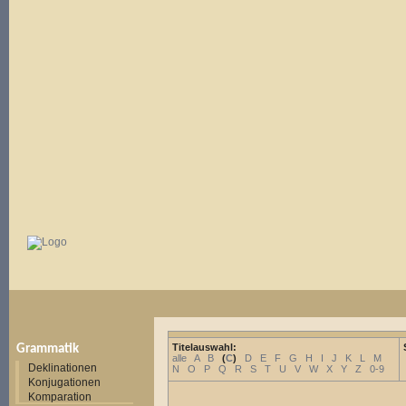
Titelauswahl:
Grammatik
alle
A
B
(
C
)
D
E
F
G
H
I
J
K
L
M
Deklinationen
N
O
P
Q
R
S
T
U
V
W
X
Y
Z
0-9
Konjugationen
Komparation