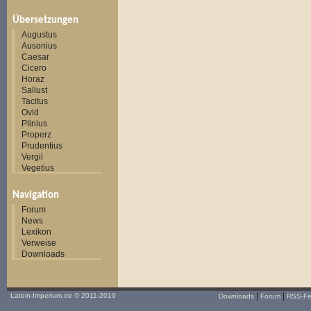
Übersetzungen
Augustus
Ausonius
Caesar
Cicero
Horaz
Sallust
Tacitus
Ovid
Plinius
Properz
Prudentius
Vergil
Vegetius
Navigation
Forum
News
Lexikon
Verweise
Downloads
|
|
Latein-Imperium.de
© 2011-2019
Downloads
Forum
RSS-F