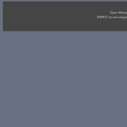
Diese Websi
PHPKIT ist eine eing