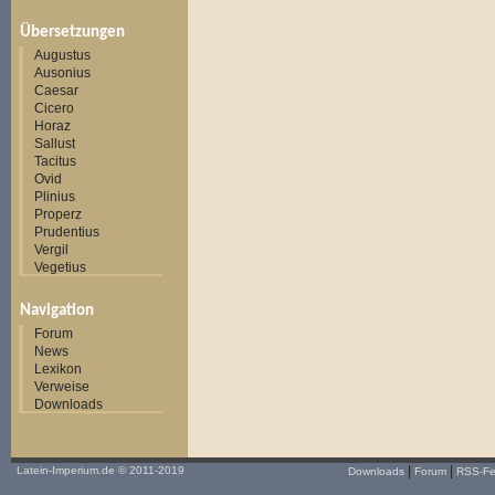
Übersetzungen
Augustus
Ausonius
Caesar
Cicero
Horaz
Sallust
Tacitus
Ovid
Plinius
Properz
Prudentius
Vergil
Vegetius
Navigation
Forum
News
Lexikon
Verweise
Downloads
|
|
Latein-Imperium.de
© 2011-2019
Downloads
Forum
RSS-F