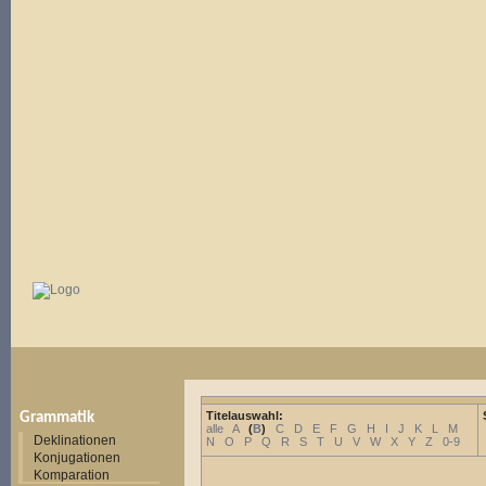
Titelauswahl:
Grammatik
alle
A
(
B
)
C
D
E
F
G
H
I
J
K
L
M
Deklinationen
N
O
P
Q
R
S
T
U
V
W
X
Y
Z
0-9
Konjugationen
Komparation