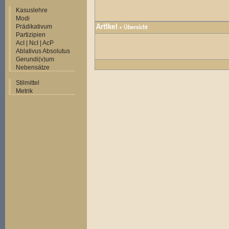
Kasuslehre
Modi
Prädikativum
Artikel
»
Übersicht
Partizipien
AcI | NcI | AcP
Ablativus Absolutus
Gerundi(v)um
Nebensätze
Stilmittel
Metrik