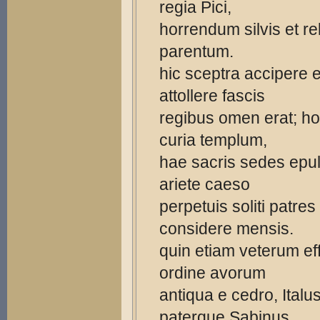
regia Pici,
horrendum silvis et re
parentum.
hic sceptra accipere 
attollere fascis
regibus omen erat; hoc
curia templum,
hae sacris sedes epuli
ariete caeso
perpetuis soliti patres
considere mensis.
quin etiam veterum eff
ordine avorum
antiqua e cedro, Ital
paterque Sabinus