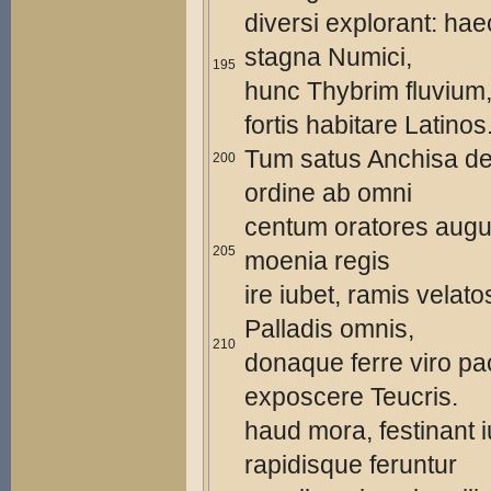
diversi explorant: hae
stagna Numici,
195
hunc Thybrim fluvium,
fortis habitare Latinos
Tum satus Anchisa de
200
ordine ab omni
centum oratores augu
205
moenia regis
ire iubet, ramis velato
Palladis omnis,
210
donaque ferre viro 
exposcere Teucris.
haud mora, festinant i
rapidisque feruntur