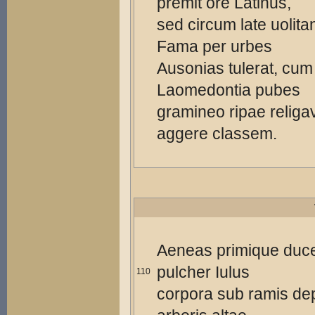
premit ore Latinus,
sed circum late uolita
Fama per urbes
Ausonias tulerat, cum
Laomedontia pubes
gramineo ripae religav
aggere classem.
Aeneas primique duce
pulcher Iulus
110
corpora sub ramis de