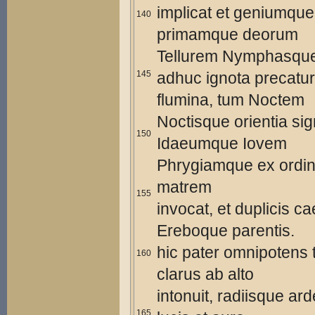
implicat et geniumque 
140
primamque deorum
Tellurem Nymphasque
145
adhuc ignota precatur
flumina, tum Noctem
Noctisque orientia si
150
Idaeumque Iovem
Phrygiamque ex ordi
matrem
155
invocat, et duplicis c
Ereboque parentis.
hic pater omnipotens 
160
clarus ab alto
intonuit, radiisque ar
165