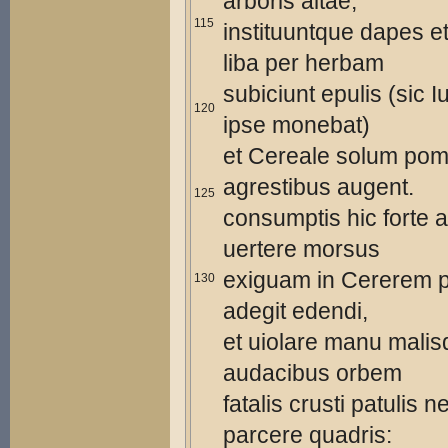
arboris altae,
115
instituuntque dapes e
liba per herbam
subiciunt epulis (sic I
120
ipse monebat)
et Cereale solum pom
agrestibus augent.
125
consumptis hic forte al
uertere morsus
exiguam in Cererem 
130
adegit edendi,
et uiolare manu mali
audacibus orbem
fatalis crusti patulis n
parcere quadris: