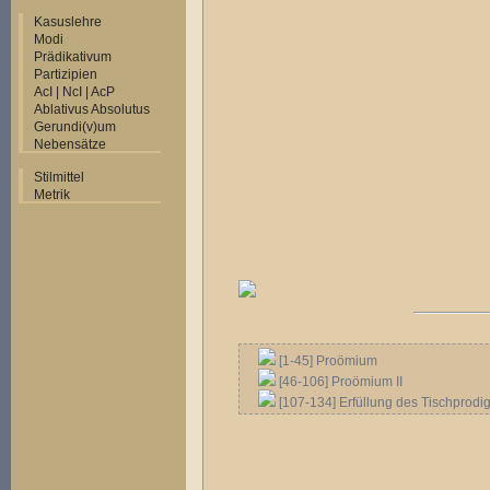
Kasuslehre
Modi
Prädikativum
Partizipien
AcI | NcI | AcP
Ablativus Absolutus
Gerundi(v)um
Nebensätze
Stilmittel
Metrik
[1-45] Proömium
[46-106] Proömium II
[107-134] Erfüllung des Tischprodi