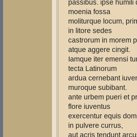
passibus. ipse humili
moenia fossa
moliturque locum, pr
in litore sedes
castrorum in morem p
atque aggere cingit.
Iamque iter emensi tur
tecta Latinorum
ardua cernebant iuve
muroque subibant.
ante urbem pueri et 
flore iuventus
exercentur equis dom
in pulvere currus,
aut acris tendunt arcu