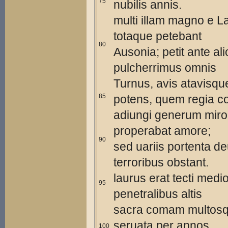
75
nubilis annis.
multi illam magno e La
totaque petebant
80
Ausonia; petit ante ali
pulcherrimus omnis
Turnus, avis atavisqu
85
potens, quem regia c
adiungi generum miro
properabat amore;
90
sed uariis portenta d
terroribus obstant.
laurus erat tecti medio
95
penetralibus altis
sacra comam multos
seruata per annos,
100