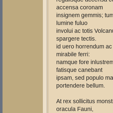
accensa coronam
insignem gemmis; tu
lumine fuluo
involui ac totis Volca
spargere tectis.
id uero horrendum ac
mirabile ferri:
namque fore inlustre
fatisque canebant
ipsam, sed populo m
portendere bellum.
At rex sollicitus monst
oracula Fauni,