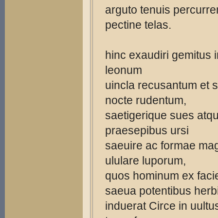
arguto tenuis percurre
pectine telas.
hinc exaudiri gemitus 
leonum
uincla recusantum et 
nocte rudentum,
saetigerique sues atqu
praesepibus ursi
saeuire ac formae m
ululare luporum,
quos hominum ex faci
saeua potentibus herb
induerat Circe in uultu