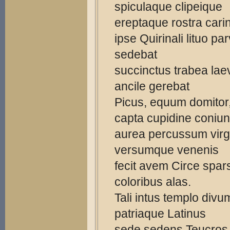
spiculaque clipeique
ereptaque rostra carin
ipse Quirinali lituo p
sedebat
succinctus trabea la
ancile gerebat
Picus, equum domitor
capta cupidine coniu
aurea percussum vir
versumque venenis
fecit avem Circe spar
coloribus alas.
Tali intus templo divu
patriaque Latinus
sede sedens Teucros