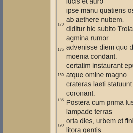
lucis et auro
ipse manu quatiens os
ab aethere nubem.
170
diditur hic subito Troi
agmina rumor
advenisse diem quo d
175
moenia condant.
certatim instaurant ep
atque omine magno
180
crateras laeti statuunt
coronant.
185
Postera cum prima lus
lampade terras
orta dies, urbem et fin
190
litora gentis