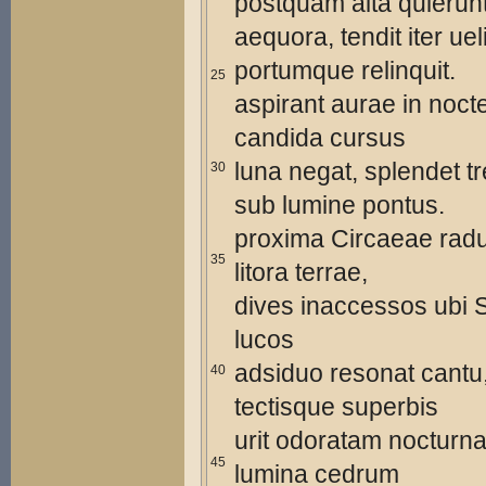
postquam alta quierun
aequora, tendit iter uel
portumque relinquit.
25
aspirant aurae in noc
candida cursus
luna negat, splendet t
30
sub lumine pontus.
proxima Circaeae radu
35
litora terrae,
dives inaccessos ubi So
lucos
adsiduo resonat cantu
40
tectisque superbis
urit odoratam nocturna
45
lumina cedrum