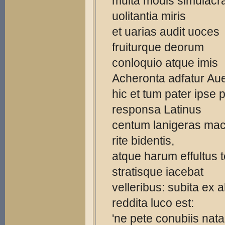
multa modis simulacra
uolitantia miris
et uarias audit uoces
fruiturque deorum
conloquio atque imis
Acheronta adfatur Aue
hic et tum pater ipse 
responsa Latinus
centum lanigeras mac
rite bidentis,
atque harum effultus 
stratisque iacebat
velleribus: subita ex a
reddita luco est:
'ne pete conubiis nat