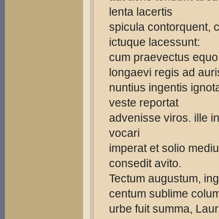
lenta lacertis
spicula contorquent,
ictuque lacessunt:
cum praevectus equo
longaevi regis ad auri
nuntius ingentis ignota
veste reportat
advenisse viros. ille in
vocari
imperat et solio medi
consedit avito.
Tectum augustum, ing
centum sublime colu
urbe fuit summa, Laur