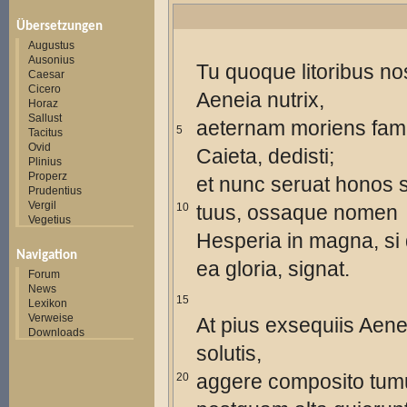
Übersetzungen
Augustus
Ausonius
Tu quoque litoribus nos
Caesar
Cicero
Aeneia nutrix,
Horaz
Sallust
aeternam moriens fa
5
Tacitus
Ovid
Caieta, dedisti;
Plinius
Properz
et nunc seruat honos
Prudentius
Vergil
10
tuus, ossaque nomen
Vegetius
Hesperia in magna, si
Navigation
ea gloria, signat.
Forum
News
15
Lexikon
Verweise
At pius exsequiis Aene
Downloads
solutis,
aggere composito tumu
20