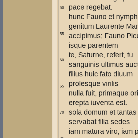
pace regebat.
50
hunc Fauno et nymp
genitum Laurente Mar
55
accipimus; Fauno Picu
isque parentem
te, Saturne, refert, tu
60
sanguinis ultimus auct
filius huic fato diuum
prolesque virilis
65
nulla fuit, primaque or
erepta iuventa est.
sola domum et tantas
70
servabat filia sedes
iam matura viro, iam p