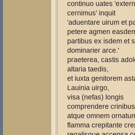
continuo uates 'exte
cernimus' inquit
'aduentare uirum et pa
petere agmen easde
partibus ex isdem et
dominarier arce.'
praeterea, castis ado
altaria taedis,
et iuxta genitorem ast
Lauinia uirgo,
visa (nefas) longis
comprendere crinibu
atque omnem ornatu
flamma crepitante cre
regalisque accensa 