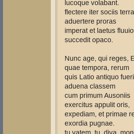
lucoque volabant.
flectere iter sociis ter
aduertere proras
imperat et laetus fluuio
succedit opaco.
Nunc age, qui reges, E
quae tempora, rerum
quis Latio antiquo fueri
aduena classem
cum primum Ausoniis
exercitus appulit oris,
expediam, et primae 
exordia pugnae.
tu vatem, tu, diva, mon