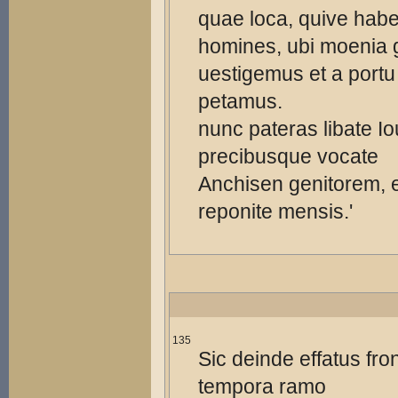
quae loca, quive hab
homines, ubi moenia g
uestigemus et a portu
petamus.
nunc pateras libate Io
precibusque vocate
Anchisen genitorem, e
reponite mensis.'
135
Sic deinde effatus fro
tempora ramo