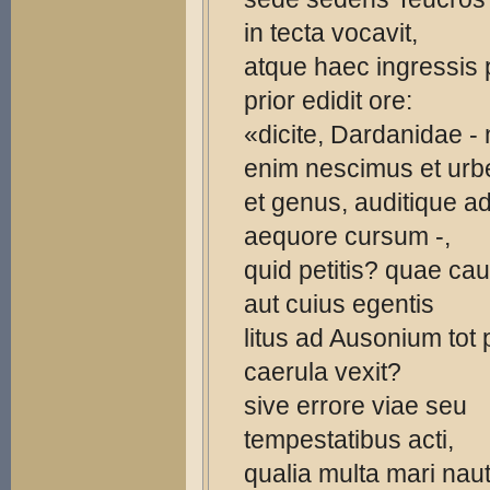
in tecta vocavit,
atque haec ingressis 
prior edidit ore:
«dicite, Dardanidae -
enim nescimus et ur
et genus, auditique ad
aequore cursum -,
quid petitis? quae ca
aut cuius egentis
litus ad Ausonium tot
caerula vexit?
sive errore viae seu
tempestatibus acti,
qualia multa mari nau