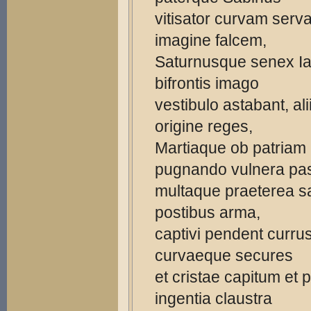
vitisator curvam serv
imagine falcem,
Saturnusque senex I
bifrontis imago
vestibulo astabant, al
origine reges,
Martiaque ob patriam
pugnando vulnera pas
multaque praeterea sa
postibus arma,
captivi pendent curru
curvaeque secures
et cristae capitum et 
ingentia claustra