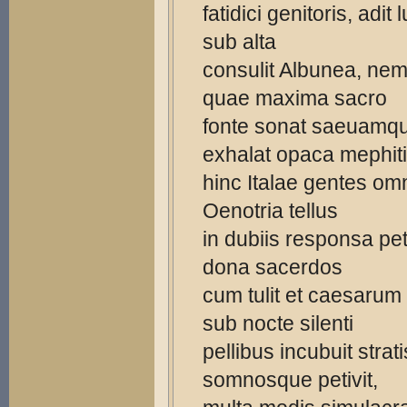
fatidici genitoris, adit
sub alta
consulit Albunea, ne
quae maxima sacro
fonte sonat saeuamq
exhalat opaca mephit
hinc Italae gentes om
Oenotria tellus
in dubiis responsa pe
dona sacerdos
cum tulit et caesarum
sub nocte silenti
pellibus incubuit strati
somnosque petivit,