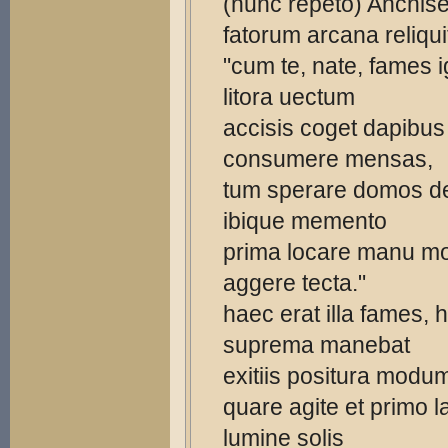
(nunc repeto) Anchis
fatorum arcana reliqui
"cum te, nate, fames 
litora uectum
accisis coget dapibus
consumere mensas,
tum sperare domos d
ibique memento
prima locare manu mo
aggere tecta."
haec erat illa fames,
suprema manebat
exitiis positura modu
quare agite et primo l
lumine solis