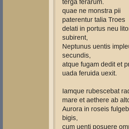
terga ferarum.
quae ne monstra pii
paterentur talia Troes
delati in portus neu lito
subirent,
Neptunus uentis impleu
secundis,
atque fugam dedit et p
uada feruida uexit.
Iamque rubescebat rad
mare et aethere ab alt
Aurora in roseis fulgeb
bigis,
cum uenti posuere om