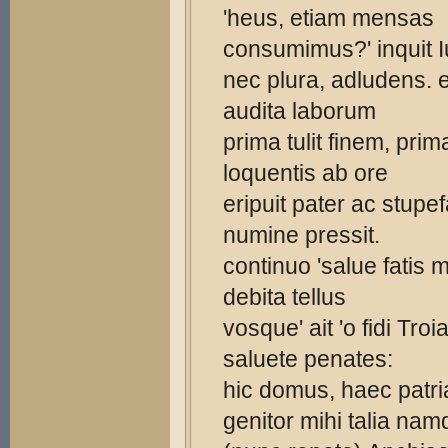
'heus, etiam mensas
consumimus?' inquit I
nec plura, adludens. 
audita laborum
prima tulit finem, pr
loquentis ab ore
eripuit pater ac stupe
numine pressit.
continuo 'salue fatis m
debita tellus
vosque' ait 'o fidi Troi
saluete penates:
hic domus, haec patria
genitor mihi talia na