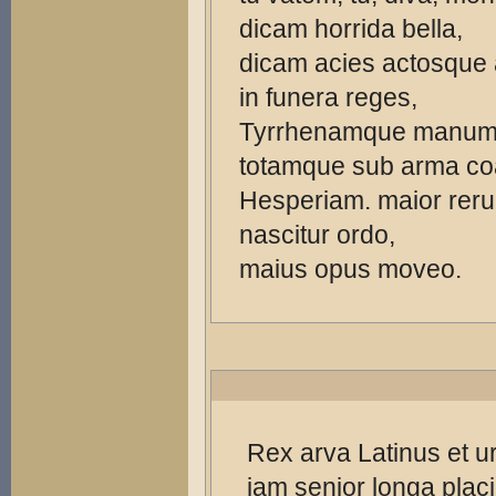
dicam horrida bella,
dicam acies actosque 
in funera reges,
Tyrrhenamque manu
totamque sub arma c
Hesperiam. maior reru
nascitur ordo,
maius opus moveo.
Rex arva Latinus et u
iam senior longa placi