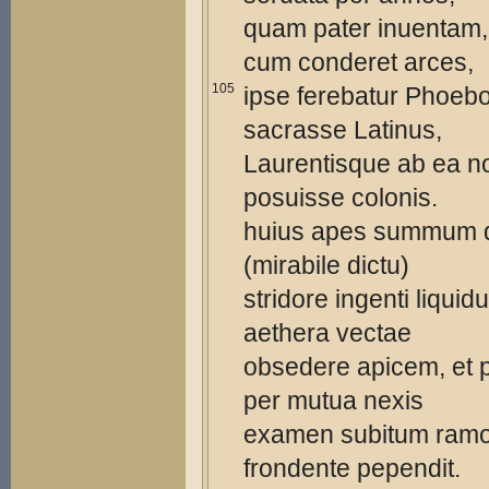
quam pater inuentam,
cum conderet arces,
105
ipse ferebatur Phoeb
sacrasse Latinus,
Laurentisque ab ea 
posuisse colonis.
huius apes summum 
(mirabile dictu)
stridore ingenti liquid
aethera vectae
obsedere apicem, et 
per mutua nexis
examen subitum ram
frondente pependit.