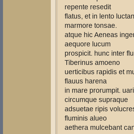
repente resedit
flatus, et in lento lucta
marmore tonsae.
atque hic Aeneas ing
aequore lucum
prospicit. hunc inter fl
Tiberinus amoeno
uerticibus rapidis et m
flauus harena
in mare prorumpit. uar
circumque supraque
adsuetae ripis volucre
fluminis alueo
aethera mulcebant ca