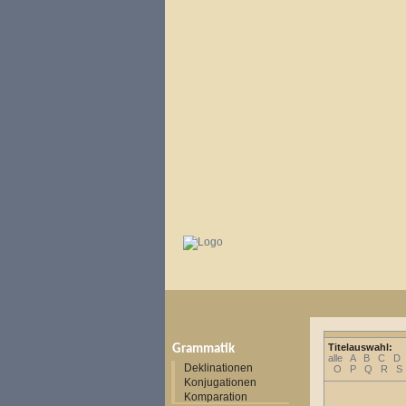
Titelauswahl:
Grammatik
alle
A
B
C
D
Deklinationen
O
P
Q
R
S
Konjugationen
Komparation