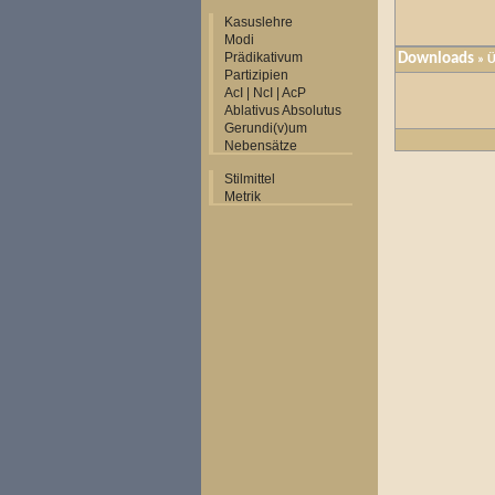
Kasuslehre
Modi
Prädikativum
Downloads
» Ü
Partizipien
AcI | NcI | AcP
Ablativus Absolutus
Gerundi(v)um
Nebensätze
Stilmittel
Metrik