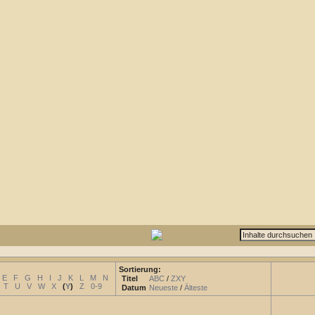
Sortierung:
E
F
G
H
I
J
K
L
M
N
Titel
ABC
/
ZXY
T
U
V
W
X
(
Y
)
Z
0-9
Datum
Neueste
/
Älteste