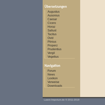
Übersetzungen
Augustus
Ausonius
Caesar
Cicero
Horaz
Sallust
Tacitus
Ovid
Plinius
Properz
Prudentius
Vergil
Vegetius
Navigation
Forum
News
Lexikon
Verweise
Downloads
Latein-Imperium.de
© 2011-2019