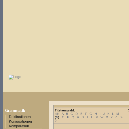
Titelauswahl:
Grammatik
alle
A
B
C
D
E
F
G
H
I
J
K
L
M
Deklinationen
(
N
)
O
P
Q
R
S
T
U
V
W
X
Y
Z
0-
9
Konjugationen
Komparation