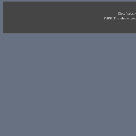
Diese Websi
PHPKIT ist eine eing