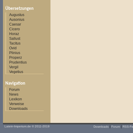
Übersetzungen
Augustus
Ausonius
Caesar
Cicero
Horaz
Sallust
Tacitus
Ovid
Plinius
Properz
Prudentius
Vergil
Vegetius
Navigation
Forum
News
Lexikon
Verweise
Downloads
|
|
Latein-Imperium.de
© 2011-2019
Downloads
Forum
RSS-F