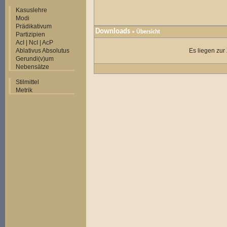
Kasuslehre
Modi
Prädikativum
Downloads
» Übersicht
Partizipien
AcI | NcI | AcP
Ablativus Absolutus
Es liegen zur
Gerundi(v)um
Nebensätze
Stilmittel
Metrik