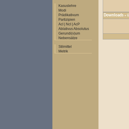
Kasuslehre
Modi
Prädikativum
Downloads
» Ü
Partizipien
AcI | NcI | AcP
Ablativus Absolutus
Gerundi(v)um
Nebensätze
Stilmittel
Metrik