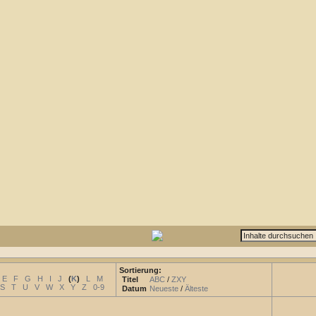
Sortierung:
E
F
G
H
I
J
(
K
)
L
M
Titel
ABC
/
ZXY
S
T
U
V
W
X
Y
Z
0-9
Datum
Neueste
/
Älteste