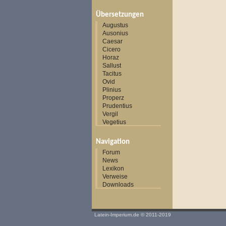
Übersetzungen
Augustus
Ausonius
Caesar
Cicero
Horaz
Sallust
Tacitus
Ovid
Plinius
Properz
Prudentius
Vergil
Vegetius
Navigation
Forum
News
Lexikon
Verweise
Downloads
Latein-Imperium.de
© 2011-2019