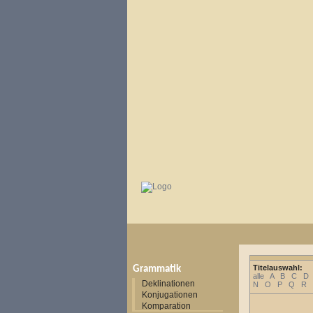
Titelauswahl:
Grammatik
alle
A
B
C
D
Deklinationen
N
O
P
Q
R
Konjugationen
Komparation