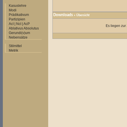
Kasuslehre
Modi
Prädikativum
Downloads
» Übersicht
Partizipien
AcI | NcI | AcP
Es liegen zur
Ablativus Absolutus
Gerundi(v)um
Nebensätze
Stilmittel
Metrik