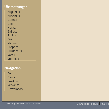
Übersetzungen
Augustus
Ausonius
Caesar
Cicero
Horaz
Sallust
Tacitus
Ovid
Plinius
Properz
Prudentius
Vergil
Vegetius
Navigation
Forum
News
Lexikon
Verweise
Downloads
|
|
Latein-Imperium.de
© 2011-2019
Downloads
Forum
RSS-F