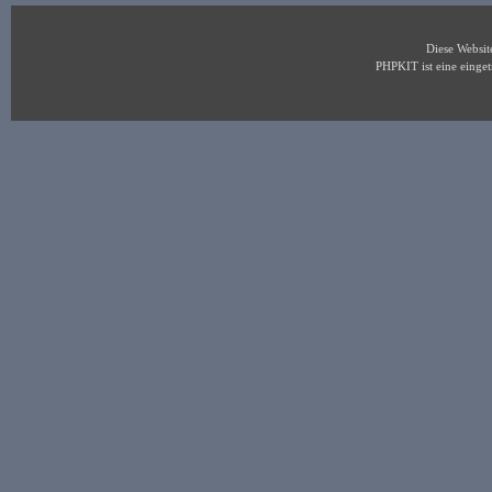
Diese Websi
PHPKIT ist eine eing