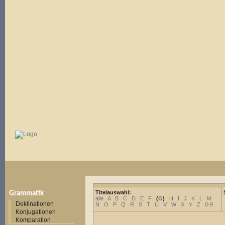
Titelauswahl:
Grammatik
alle
A
B
C
D
E
F
(
G
)
H
I
J
K
L
M
Deklinationen
N
O
P
Q
R
S
T
U
V
W
X
Y
Z
0-9
Konjugationen
Komparation