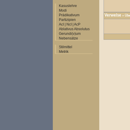
Kasuslehre
Modi
Prädikativum
Verweise
» Übe
Partizipien
AcI | NcI | AcP
Ablativus Absolutus
Gerundi(v)um
Nebensätze
Stilmittel
Metrik