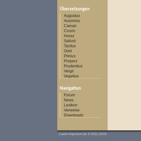
Übersetzungen
Augustus
Ausonius
Caesar
Cicero
Horaz
Sallust
Tacitus
Ovid
Plinius
Properz
Prudentius
Vergil
Vegetius
Navigation
Forum
News
Lexikon
Verweise
Downloads
Latein-Imperium.de
© 2011-2019