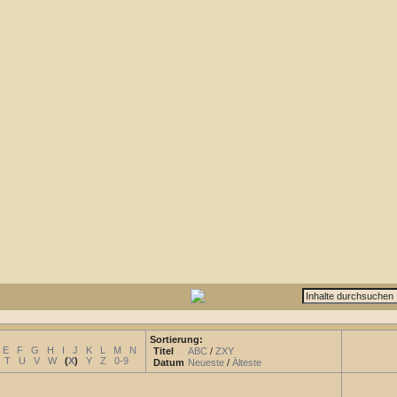
Sortierung:
E
F
G
H
I
J
K
L
M
N
Titel
ABC
/
ZXY
T
U
V
W
(
X
)
Y
Z
0-9
Datum
Neueste
/
Älteste