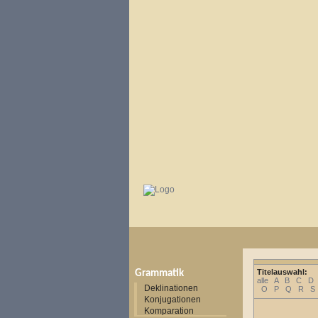
Titelauswahl:
Grammatik
alle
A
B
C
D
Deklinationen
O
P
Q
R
S
Konjugationen
Komparation