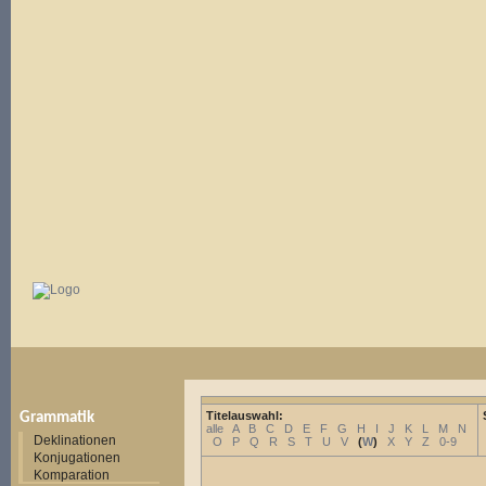
Titelauswahl:
Grammatik
alle
A
B
C
D
E
F
G
H
I
J
K
L
M
N
Deklinationen
O
P
Q
R
S
T
U
V
(
W
)
X
Y
Z
0-9
Konjugationen
Komparation