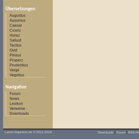
Übersetzungen
Augustus
Ausonius
Caesar
Cicero
Horaz
Sallust
Tacitus
Ovid
Plinius
Properz
Prudentius
Vergil
Vegetius
Navigation
Forum
News
Lexikon
Verweise
Downloads
|
|
Latein-Imperium.de
© 2011-2019
Downloads
Forum
RSS-F