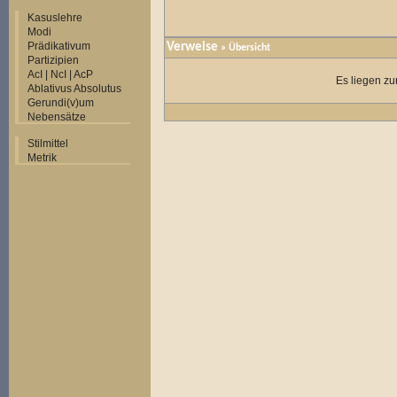
Kasuslehre
Modi
Prädikativum
Verweise
» Übersicht
Partizipien
AcI | NcI | AcP
Es liegen zu
Ablativus Absolutus
Gerundi(v)um
Nebensätze
Stilmittel
Metrik