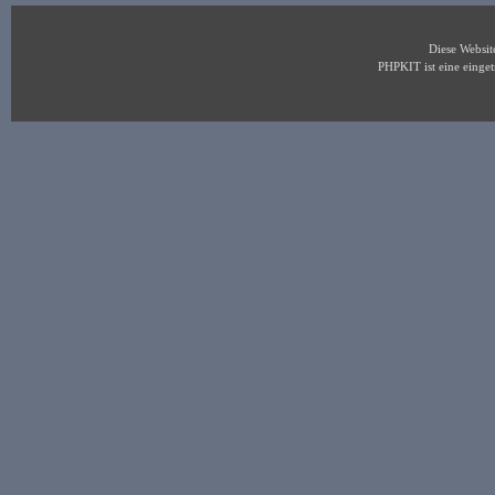
Diese Websi
PHPKIT ist eine eing