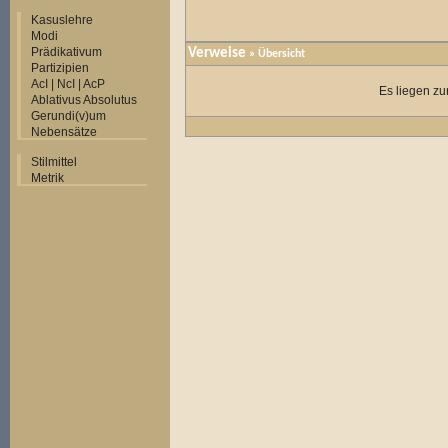
Kasuslehre
Modi
Prädikativum
Verweise
» Übersicht
Partizipien
AcI | NcI | AcP
Es liegen zu
Ablativus Absolutus
Gerundi(v)um
Nebensätze
Stilmittel
Metrik