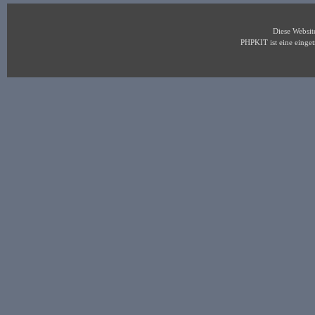
Diese Websi
PHPKIT ist eine eing