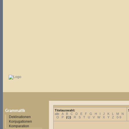
Titelauswahl:
Grammatik
alle
A
B
C
D
E
F
G
H
I
J
K
L
M
N
Deklinationen
O
P
(
Q
)
R
S
T
U
V
W
X
Y
Z
0-9
Konjugationen
Komparation