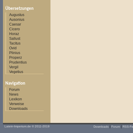
Übersetzungen
Augustus
Ausonius
Caesar
Cicero
Horaz
Sallust
Tacitus
Ovid
Plinius
Properz
Prudentius
Vergil
Vegetius
Navigation
Forum
News
Lexikon
Verweise
Downloads
|
|
Latein-Imperium.de
© 2011-2019
Downloads
Forum
RSS-F