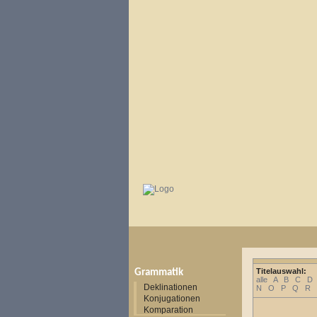
Titelauswahl:
Grammatik
alle
A
B
C
D
Deklinationen
N
O
P
Q
R
Konjugationen
Komparation