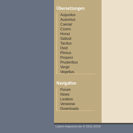
Übersetzungen
Augustus
Ausonius
Caesar
Cicero
Horaz
Sallust
Tacitus
Ovid
Plinius
Properz
Prudentius
Vergil
Vegetius
Navigation
Forum
News
Lexikon
Verweise
Downloads
Latein-Imperium.de
© 2011-2019