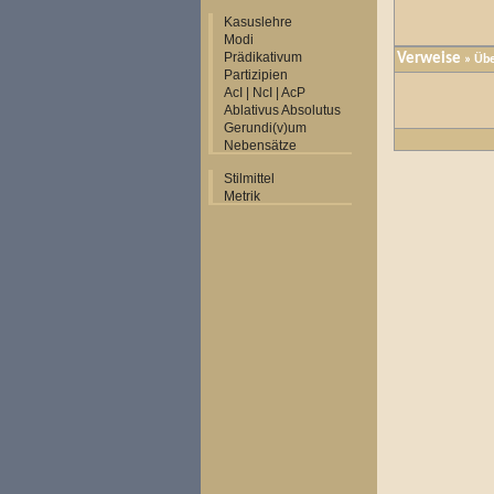
Kasuslehre
Modi
Prädikativum
Verweise
» Übe
Partizipien
AcI | NcI | AcP
Ablativus Absolutus
Gerundi(v)um
Nebensätze
Stilmittel
Metrik