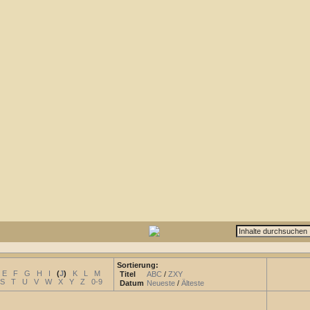
Sortierung:
E
F
G
H
I
(
J
)
K
L
M
Titel
ABC
/
ZXY
S
T
U
V
W
X
Y
Z
0-9
Datum
Neueste
/
Älteste