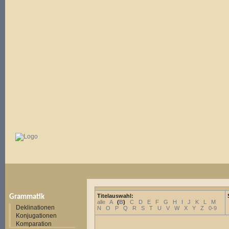
Titelauswahl:
Grammatik
alle
A
(
B
)
C
D
E
F
G
H
I
J
K
L
M
Deklinationen
N
O
P
Q
R
S
T
U
V
W
X
Y
Z
0-9
Konjugationen
Komparation