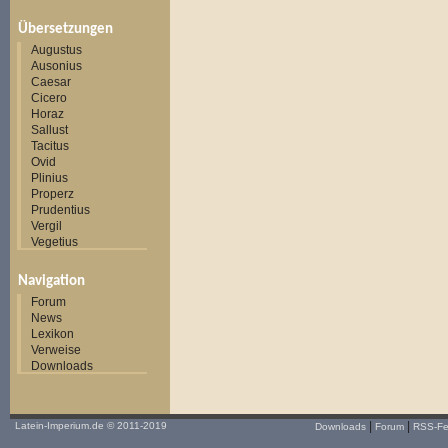
Übersetzungen
Augustus
Ausonius
Caesar
Cicero
Horaz
Sallust
Tacitus
Ovid
Plinius
Properz
Prudentius
Vergil
Vegetius
Navigation
Forum
News
Lexikon
Verweise
Downloads
|
|
Latein-Imperium.de
© 2011-2019
Downloads
Forum
RSS-F