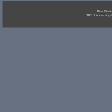
Diese Websi
PHPKIT ist eine eing