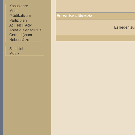
Kasuslehre
Modi
Prädikativum
Verweise
» Übersicht
Partizipien
AcI | NcI | AcP
Es liegen zu
Ablativus Absolutus
Gerundi(v)um
Nebensätze
Stilmittel
Metrik