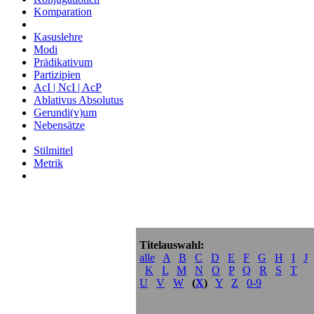
Komparation
Kasuslehre
Modi
Prädikativum
Partizipien
AcI | NcI | AcP
Ablativus Absolutus
Gerundi(v)um
Nebensätze
Stilmittel
Metrik
Titelauswahl:
alle
A
B
C
D
E
F
G
H
I
J
K
L
M
N
O
P
Q
R
S
T
U
V
W
(
X
)
Y
Z
0-9