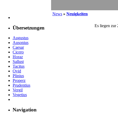
News
»
Neuigkeiten
Es liegen zur
Übersetzungen
Augustus
Ausonius
Caesar
Cicero
Horaz
Sallust
Tacitus
Ovid
Plinius
Properz
Prudentius
Vergil
Vegetius
Navigation