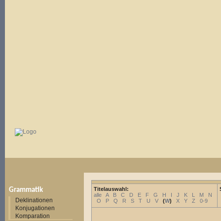
Titelauswahl:
Grammatik
alle
A
B
C
D
E
F
G
H
I
J
K
L
M
N
Deklinationen
O
P
Q
R
S
T
U
V
(
W
)
X
Y
Z
0-9
Konjugationen
Komparation