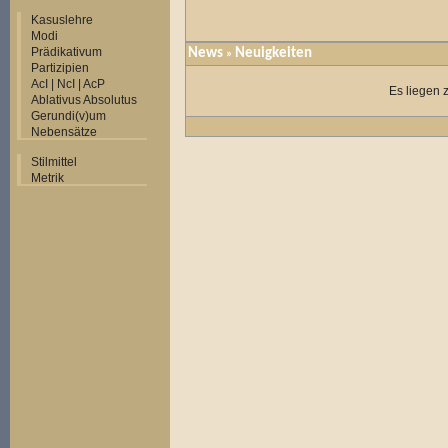
Kasuslehre
Modi
Prädikativum
News
Neuigkeiten
»
Partizipien
AcI | NcI | AcP
Es liegen 
Ablativus Absolutus
Gerundi(v)um
Nebensätze
Stilmittel
Metrik