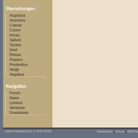
Übersetzungen
Augustus
Ausonius
Caesar
Cicero
Horaz
Sallust
Tacitus
Ovid
Plinius
Properz
Prudentius
Vergil
Vegetius
Navigation
Forum
News
Lexikon
Verweise
Downloads
|
|
Latein-Imperium.de
© 2011-2019
Downloads
Forum
RSS-F