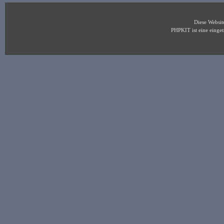
Diese Websi
PHPKIT ist eine eing