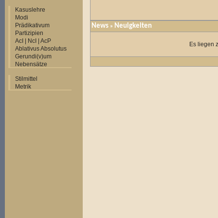
Kasuslehre
Modi
Prädikativum
News
Neuigkeiten
»
Partizipien
AcI | NcI | AcP
Es liegen 
Ablativus Absolutus
Gerundi(v)um
Nebensätze
Stilmittel
Metrik