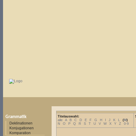
Titelauswahl:
Grammatik
alle
A
B
C
D
E
F
G
H
I
J
K
L
(
M
)
Deklinationen
N
O
P
Q
R
S
T
U
V
W
X
Y
Z
0-9
Konjugationen
Komparation