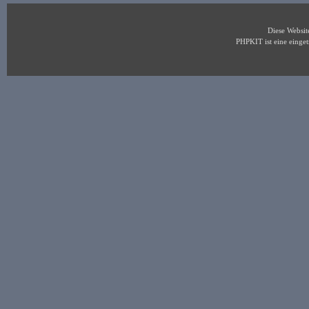
Diese Websi
PHPKIT ist eine eing