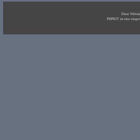
Diese Websi
PHPKIT ist eine eing