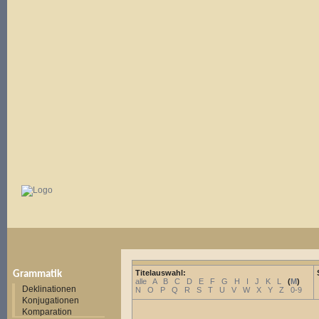
Titelauswahl:
Grammatik
alle
A
B
C
D
E
F
G
H
I
J
K
L
(
M
)
Deklinationen
N
O
P
Q
R
S
T
U
V
W
X
Y
Z
0-9
Konjugationen
Komparation