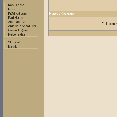
Kasuslehre
Modi
Prädikativum
News
» Übersicht
Partizipien
AcI | NcI | AcP
Es liegen 
Ablativus Absolutus
Gerundi(v)um
Nebensätze
Stilmittel
Metrik