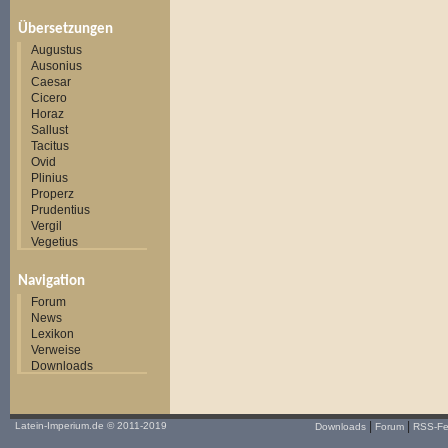
Übersetzungen
Augustus
Ausonius
Caesar
Cicero
Horaz
Sallust
Tacitus
Ovid
Plinius
Properz
Prudentius
Vergil
Vegetius
Navigation
Forum
News
Lexikon
Verweise
Downloads
|
|
Latein-Imperium.de
© 2011-2019
Downloads
Forum
RSS-F