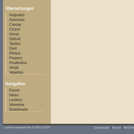
Übersetzungen
Augustus
Ausonius
Caesar
Cicero
Horaz
Sallust
Tacitus
Ovid
Plinius
Properz
Prudentius
Vergil
Vegetius
Navigation
Forum
News
Lexikon
Verweise
Downloads
|
|
Latein-Imperium.de
© 2011-2019
Downloads
Forum
RSS-F