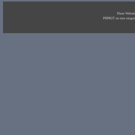
Diese Websi
PHPKIT ist eine eing