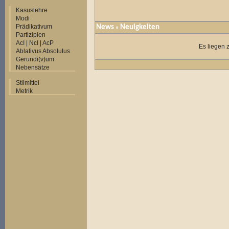
Kasuslehre
Modi
Prädikativum
News
Neuigkeiten
»
Partizipien
AcI | NcI | AcP
Es liegen 
Ablativus Absolutus
Gerundi(v)um
Nebensätze
Stilmittel
Metrik