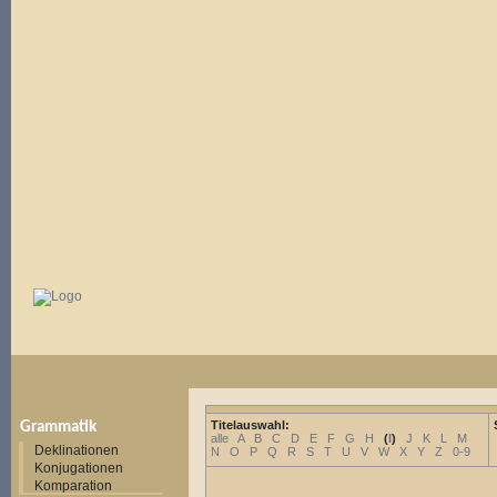
Titelauswahl:
Grammatik
alle
A
B
C
D
E
F
G
H
(
I
)
J
K
L
M
Deklinationen
N
O
P
Q
R
S
T
U
V
W
X
Y
Z
0-9
Konjugationen
Komparation