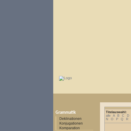
Titelauswahl:
Grammatik
alle
A
B
C
D
Deklinationen
N
O
P
Q
R
Konjugationen
Komparation