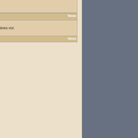
News
News vor.
News