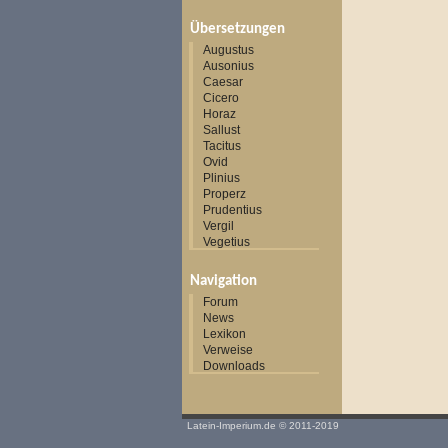
Übersetzungen
Augustus
Ausonius
Caesar
Cicero
Horaz
Sallust
Tacitus
Ovid
Plinius
Properz
Prudentius
Vergil
Vegetius
Navigation
Forum
News
Lexikon
Verweise
Downloads
Latein-Imperium.de
© 2011-2019