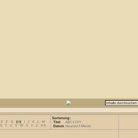
Sortierung:
E
F
G
(
H
)
I
J
K
L
M
Titel
ABC
/
ZXY
S
T
U
V
W
X
Y
Z
0-9
Datum
Neueste
/
Älteste