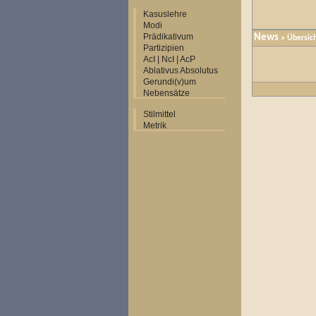
Kasuslehre
Modi
Prädikativum
News
» Übersic
Partizipien
AcI | NcI | AcP
Ablativus Absolutus
Gerundi(v)um
Nebensätze
Stilmittel
Metrik