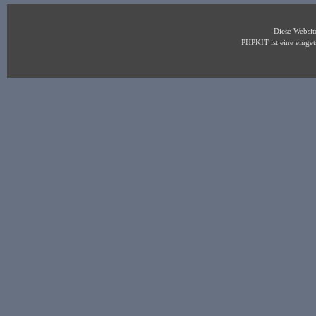
Diese Websi
PHPKIT ist eine eing