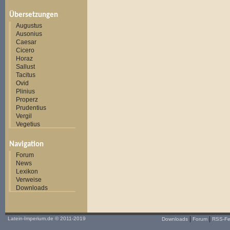
Übersetzungen
Augustus
Ausonius
Caesar
Cicero
Horaz
Sallust
Tacitus
Ovid
Plinius
Properz
Prudentius
Vergil
Vegetius
Navigation
Forum
News
Lexikon
Verweise
Downloads
|
|
Latein-Imperium.de
© 2011-2019
Downloads
Forum
RSS-F