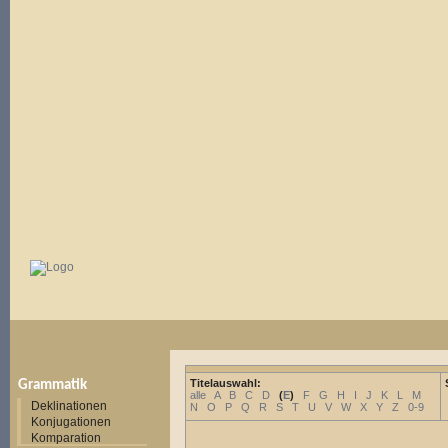
Titelauswahl:
Grammatik
alle
A
B
C
D
(
E
)
F
G
H
I
J
K
L
M
Deklinationen
N
O
P
Q
R
S
T
U
V
W
X
Y
Z
0-9
Konjugationen
Komparation