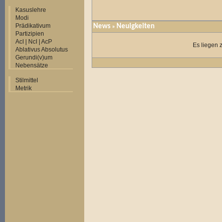
Kasuslehre
Modi
Prädikativum
News
Neuigkeiten
»
Partizipien
AcI | NcI | AcP
Es liegen 
Ablativus Absolutus
Gerundi(v)um
Nebensätze
Stilmittel
Metrik