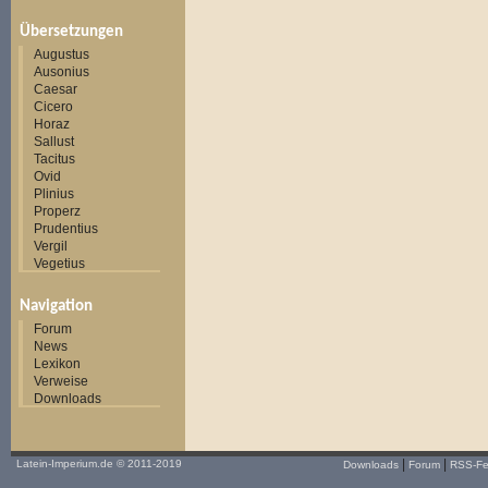
Übersetzungen
Augustus
Ausonius
Caesar
Cicero
Horaz
Sallust
Tacitus
Ovid
Plinius
Properz
Prudentius
Vergil
Vegetius
Navigation
Forum
News
Lexikon
Verweise
Downloads
|
|
Latein-Imperium.de
© 2011-2019
Downloads
Forum
RSS-F