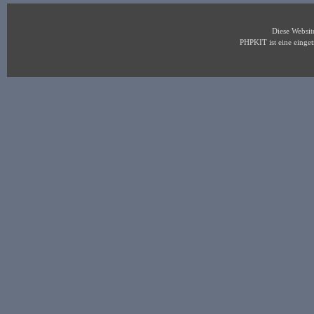
Diese Websi
PHPKIT ist eine eing