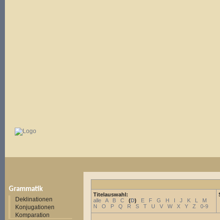
Grammatik
Titelauswahl:
Deklinationen
alle
A
B
C
(
D
)
E
F
G
H
I
J
K
L
M
N
O
P
Q
R
S
T
U
V
W
X
Y
Z
0-9
Konjugationen
Komparation