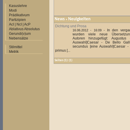
Kasuslehre
Modi
Prädikativum
News
Neuigkeiten
Partizipien
»
AcI | NcI | AcP
Dichtung und Prosa
Ablativus Absolutus
-
In den verg
16.06.2012 - 16:09
Gerundi(v)um
wurden viele neue Übersetzung
Nebensätze
Autoren hinzugefügt: Augustus
Auswahl]Caesar - De Bello Gall
secundus [eine Auswahl]Caesar - D
Stilmittel
primus [...
Metrik
Seiten
(1):
(1)