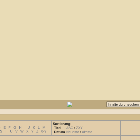
Sortierung:
)
E
F
G
H
I
J
K
L
M
Titel
ABC
/
ZXY
S
T
U
V
W
X
Y
Z
0-9
Datum
Neueste
/
Älteste