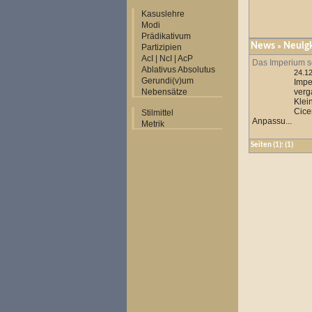
Kasuslehre
Modi
Prädikativum
News
Neuig
Partizipien
»
AcI | NcI | AcP
Das Imperium sc
Ablativus Absolutus
24.1
Gerundi(v)um
Imp
Nebensätze
ver
Klei
Cic
Stilmittel
Anpassu...
Metrik
Seiten
(1):
(1)