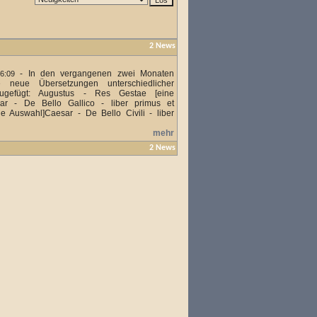
2 News
-
In den vergangenen zwei Monaten
6:09
e neue Übersetzungen unterschiedlicher
zugefügt: Augustus - Res Gestae [eine
ar - De Bello Gallico - liber primus et
e Auswahl]Caesar - De Bello Civili - liber
mehr
2 News