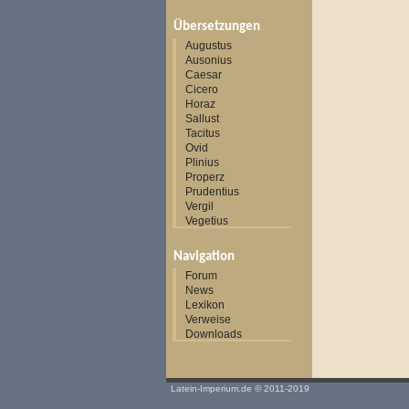
Übersetzungen
Augustus
Ausonius
Caesar
Cicero
Horaz
Sallust
Tacitus
Ovid
Plinius
Properz
Prudentius
Vergil
Vegetius
Navigation
Forum
News
Lexikon
Verweise
Downloads
Latein-Imperium.de
© 2011-2019