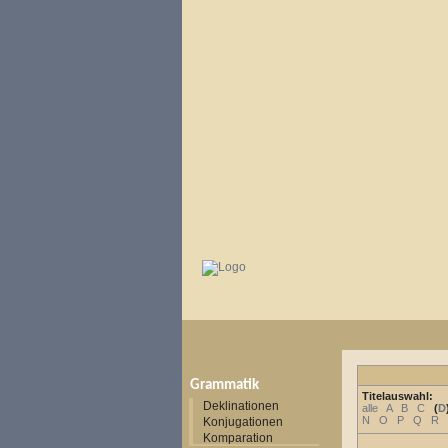
Grammatik
Titelauswahl:
Deklinationen
alle
A
B
C
(
D
N
O
P
Q
R
Konjugationen
Komparation