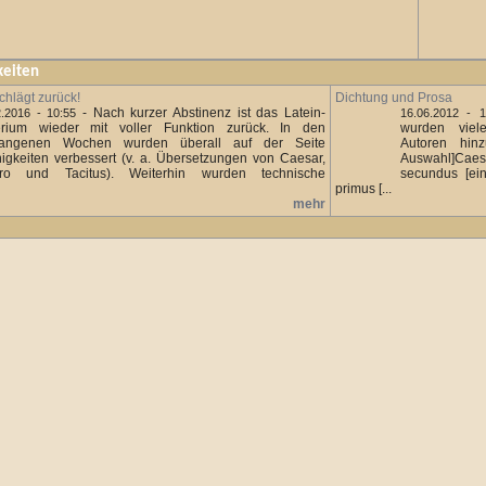
keiten
hlägt zurück!
Dichtung und Prosa
-
Nach kurzer Abstinenz ist das Latein-
2.2016 - 10:55
16.06.2012 - 1
erium wieder mit voller Funktion zurück. In den
wurden viel
gangenen Wochen wurden überall auf der Seite
Autoren hin
nigkeiten verbessert (v. a. Übersetzungen von Caesar,
Auswahl]Caes
ero und Tacitus). Weiterhin wurden technische
secundus [ein
primus [...
mehr