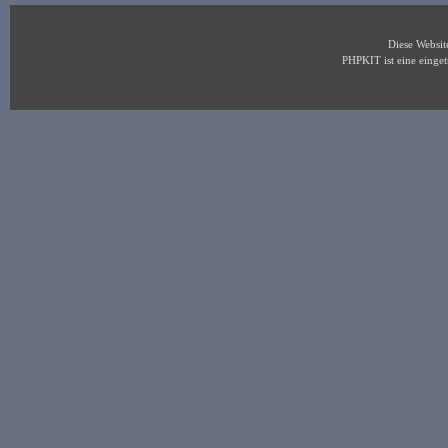
Diese Websi
PHPKIT ist eine eing