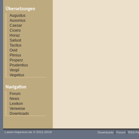
Übersetzungen
Augustus
Ausonius
Caesar
Cicero
Horaz
Sallust
Tacitus
Ovid
Plinius
Properz
Prudentius
Vergil
Vegetius
Navigation
Forum
News
Lexikon
Verweise
Downloads
|
|
Latein-Imperium.de
© 2011-2019
Downloads
Forum
RSS-F