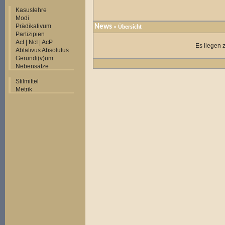
Kasuslehre
Modi
Prädikativum
News
» Übersicht
Partizipien
AcI | NcI | AcP
Es liegen 
Ablativus Absolutus
Gerundi(v)um
Nebensätze
Stilmittel
Metrik