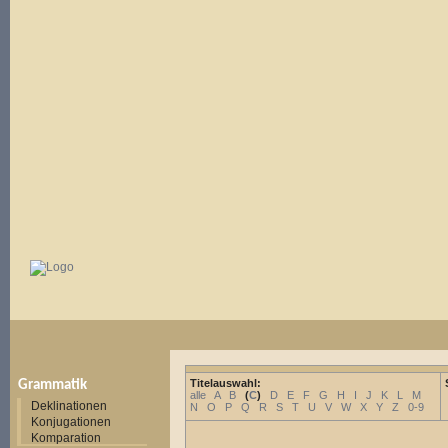
Titelauswahl:
Grammatik
alle
A
B
(
C
)
D
E
F
G
H
I
J
K
L
M
Deklinationen
N
O
P
Q
R
S
T
U
V
W
X
Y
Z
0-9
Konjugationen
Komparation