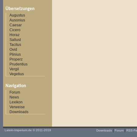
Übersetzungen
Augustus
Ausonius
Caesar
Cicero
Horaz
Sallust
Tacitus
Ovid
Plinius
Properz
Prudentius
Vergil
Vegetius
Navigation
Forum
News
Lexikon
Verweise
Downloads
|
|
Latein-Imperium.de
© 2011-2019
Downloads
Forum
RSS-F