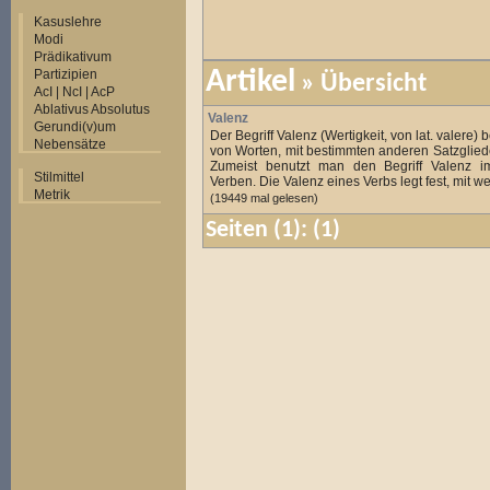
Kasuslehre
Modi
Prädikativum
Partizipien
Artikel
»
Übersicht
AcI | NcI | AcP
Ablativus Absolutus
Valenz
Gerundi(v)um
Der Begriff Valenz (Wertigkeit, von lat. valere) 
Nebensätze
von Worten, mit bestimmten anderen Satzglied
Zumeist benutzt man den Begriff Valenz
Stilmittel
Verben. Die Valenz eines Verbs legt fest, mit wel
Metrik
(19449 mal gelesen)
Seiten
(1):
(1)