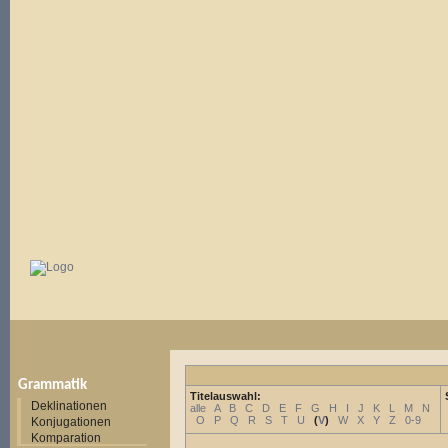
Grammatik
Titelauswahl:
Deklinationen
alle
A
B
C
D
E
F
G
H
I
J
K
L
M
N
O
P
Q
R
S
T
U
(
V
)
W
X
Y
Z
0-9
Konjugationen
Komparation