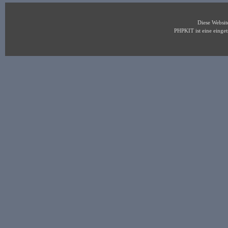
Diese Websi
PHPKIT ist eine eing