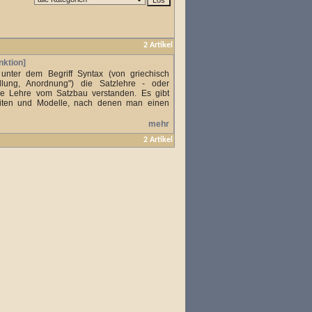
2 Artikel
nktion]
unter dem Begriff Syntax (von griechisch
llung, Anordnung") die Satzlehre - oder
ie Lehre vom Satzbau verstanden. Es gibt
eiten und Modelle, nach denen man einen
mehr
2 Artikel