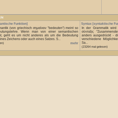
cht
antische Funktion]
Syntax [syntaktische Fu
mantik (von griechisch σημαίνειν "bedeuten") meint so
In der Grammatik wird 
eutungslehre. Wenn man von einer semantischen
σύνταξις "Zusammenste
cht, geht es um nicht anderes als um die Bedeutung
anders ausgedrückt - d
ines Zeichens oder auch eines Satzes. S...
verschiedene Möglichk
Sa...
en)
mehr
(23264 mal gelesen)