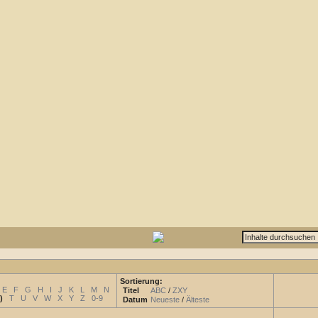
Sortierung:
E
F
G
H
I
J
K
L
M
N
Titel
ABC
/
ZXY
)
T
U
V
W
X
Y
Z
0-9
Datum
Neueste
/
Älteste