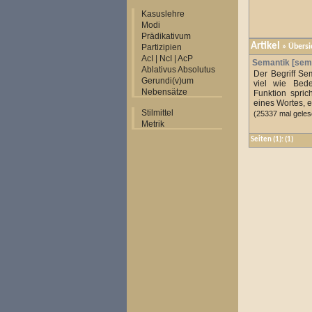
Kasuslehre
Modi
Prädikativum
Artikel
Partizipien
»
Übersi
AcI | NcI | AcP
Semantik [sem
Ablativus Absolutus
Der Begriff Se
Gerundi(v)um
viel wie Bed
Nebensätze
Funktion spri
eines Wortes, e
Stilmittel
(25337 mal geles
Metrik
Seiten
(1):
(1)