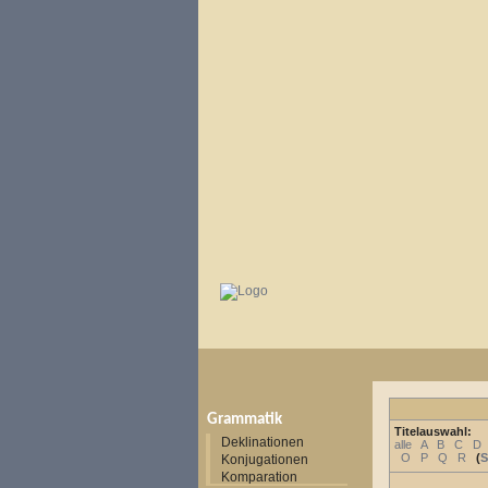
Grammatik
Titelauswahl:
Deklinationen
alle
A
B
C
D
O
P
Q
R
(
S
Konjugationen
Komparation