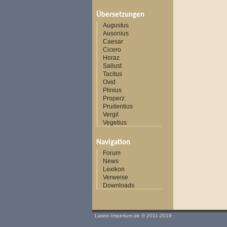
Übersetzungen
Augustus
Ausonius
Caesar
Cicero
Horaz
Sallust
Tacitus
Ovid
Plinius
Properz
Prudentius
Vergil
Vegetius
Navigation
Forum
News
Lexikon
Verweise
Downloads
Latein-Imperium.de
© 2011-2019