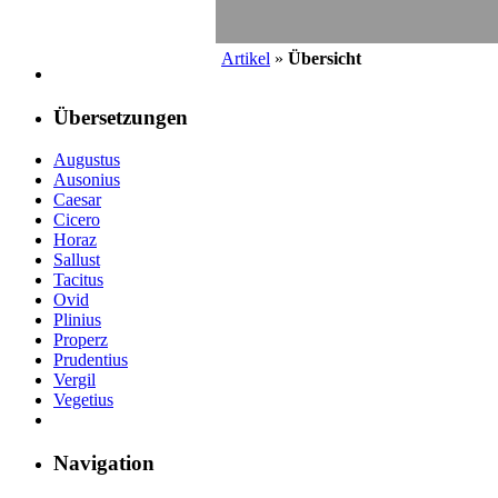
Artikel
»
Übersicht
Übersetzungen
Augustus
Ausonius
Caesar
Cicero
Horaz
Sallust
Tacitus
Ovid
Plinius
Properz
Prudentius
Vergil
Vegetius
Navigation