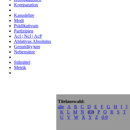
Komparation
Kasuslehre
Modi
Prädikativum
Partizipien
AcI | NcI | AcP
Ablativus Absolutus
Gerundi(v)um
Nebensätze
Stilmittel
Metrik
Titelauswahl:
alle
A
B
C
D
E
F
G
H
I
J
K
L
M
N
(
O
)
P
Q
R
S
T
U
V
W
X
Y
Z
0-9