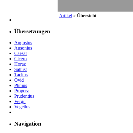
Artikel
»
Übersicht
Übersetzungen
Augustus
Ausonius
Caesar
Cicero
Horaz
Sallust
Tacitus
Ovid
Plinius
Properz
Prudentius
Vergil
Vegetius
Navigation