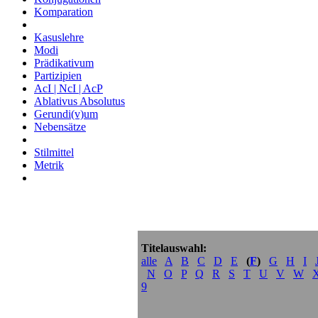
Komparation
Kasuslehre
Modi
Prädikativum
Partizipien
AcI | NcI | AcP
Ablativus Absolutus
Gerundi(v)um
Nebensätze
Stilmittel
Metrik
Titelauswahl:
alle
A
B
C
D
E
(
F
)
G
H
I
N
O
P
Q
R
S
T
U
V
W
9