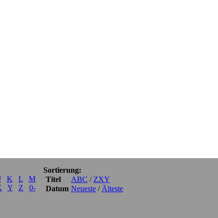
Sortierung:
J
K
L
M
Titel
ABC
/
ZXY
X
Y
Z
0-
Datum
Neueste
/
Älteste